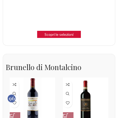
spedizioni l’anno
Ricevi 3 volte l’anno una selezione esclusiva di Brunello e
grandi etichette italiane, scelte dai nostri esperti per
arricchire la tua cantina con vini sempre diversi e di alto
valore.
Scopri le selezioni
Brunello di Montalcino
96
100