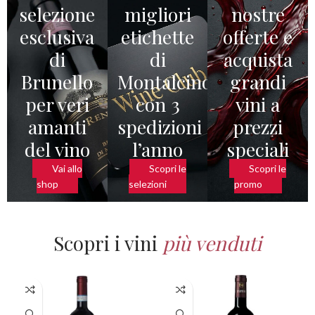
selezione
migliori
nostre
esclusiva
etichette
offerte e
di
di
acquista
Brunello
Montalcino
grandi
per veri
con 3
vini a
amanti
spedizioni
prezzi
del vino
l’anno
speciali
Vai allo
Scopri le
Scopri le
shop
selezioni
promo
Scopri i vini
più venduti