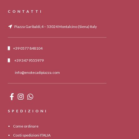
CONTATTI
Piazza Garibaldi,4 – 53024 Montalcino (Siena) Italy
+39 0577 848104
+39 347 9555979
info@enotecadipiazza.com
SPEDIZIONI
Come ordinare
Costi spedizioni ITALIA