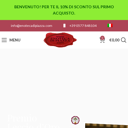
BENVENUTO! PER TE IL 10% DI SCONTO SUL PRIMO
ACQUISTO.
info@enotecadipiazza.com
+39 0577 848104
0
MENU
€
0,00
Premio
Leccio d’Oro