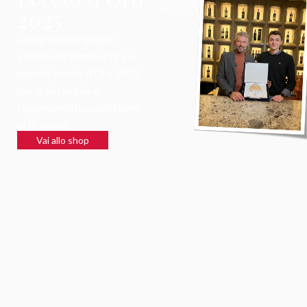
2025
Con grande orgoglio
Enoteca di Piazza vince il
premio Leccio d’Oro 2025
per la più ampia e
rappresentativa selezione
di Brunello
Vai allo shop