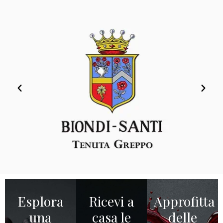
Esplora
Ricevi a
Approfitta
una
casa le
delle