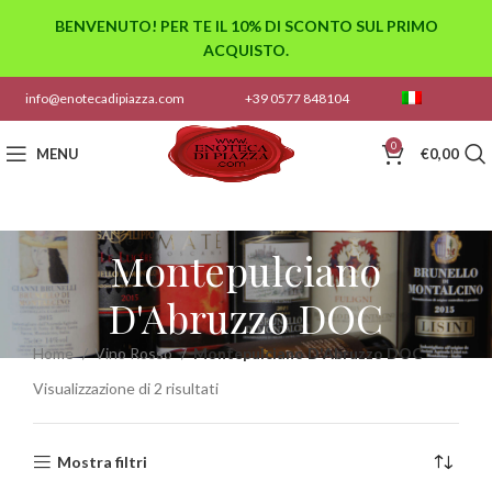
BENVENUTO! PER TE IL 10% DI SCONTO SUL PRIMO
ACQUISTO.
info@enotecadipiazza.com
+39 0577 848104
0
MENU
€
0,00
Montepulciano
D'Abruzzo DOC
Home
Vino Rosso
Montepulciano D'Abruzzo DOC
Visualizzazione di 2 risultati
Mostra filtri