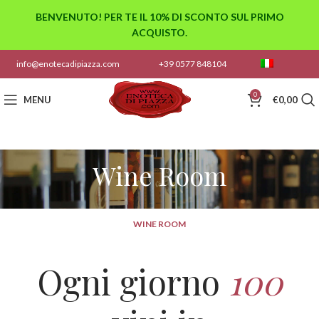
BENVENUTO! PER TE IL 10% DI SCONTO SUL PRIMO
ACQUISTO.
info@enotecadipiazza.com
+39 0577 848104
0
MENU
€
0,00
Wine Room
WINE ROOM
Ogni giorno
100