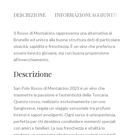
DESCRIZIONE
INFORMAZIONI AGGIUNTIVE
R
Il Rosso di Montalcino rappresenta una alternativa al
Brunello ed unisce alla buona struttura doti di particolare
vivacità, sapidità e freschezza. È un vino che preferisce
essere bevuto giovane, ma con buona propensione
all’invecchiamento.
Descrizione
San Polo Rosso di Montalcino 2023 è un vino che
trasmette la passione e l’autenticità della Toscana.
Questo rosso, realizzato esclusivamente con uve
Sangiovese, regala un viaggio sensoriale tra profumi
intensi e sapori avvolgenti. Ogni sorso è un’esperienza,
perfetta per chi desidera condividere momenti speciali
con amici e familiari. La sua freschezza e vitalità lo
rendono un compagno ideale per le occasioni conviviali,