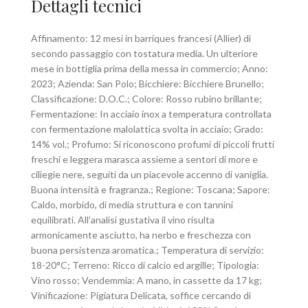
Dettagli tecnici
Affinamento: 12 mesi in barriques francesi (Allier) di
secondo passaggio con tostatura media. Un ulteriore
mese in bottiglia prima della messa in commercio; Anno:
2023; Azienda: San Polo; Bicchiere: Bicchiere Brunello;
Classificazione: D.O.C.; Colore: Rosso rubino brillante;
Fermentazione: In acciaio inox a temperatura controllata
con fermentazione malolattica svolta in acciaio; Grado:
14% vol.; Profumo: Si riconoscono profumi di piccoli frutti
freschi e leggera marasca assieme a sentori di more e
ciliegie nere, seguiti da un piacevole accenno di vaniglia.
Buona intensità e fragranza.; Regione: Toscana; Sapore:
Caldo, morbido, di media struttura e con tannini
equilibrati. All’analisi gustativa il vino risulta
armonicamente asciutto, ha nerbo e freschezza con
buona persistenza aromatica.; Temperatura di servizio:
18-20°C; Terreno: Ricco di calcio ed argille; Tipologia:
Vino rosso; Vendemmia: A mano, in cassette da 17 kg;
Vinificazione: Pigiatura Delicata, soffice cercando di