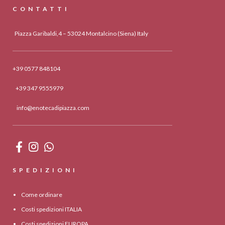
CONTATTI
Piazza Garibaldi,4 – 53024 Montalcino (Siena) Italy
+39 0577 848104
+39 347 9555979
info@enotecadipiazza.com
SPEDIZIONI
Come ordinare
Costi spedizioni ITALIA
Costi spedizioni EUROPA