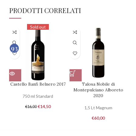
PRODOTTI CORRELATI
Sold out
93
100
Castello Banfi Belnero 2017
Talosa Nobile di
Montepulciano Alboreto
2020
750 ml Standard
€
14,50
€
16,00
1,5 Lt Magnum
€
60,00