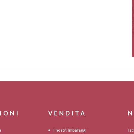
IONI
VENDITA
N
e
I nostri Imballaggi
Isc