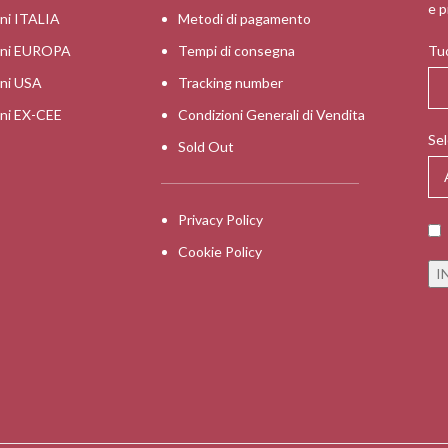
e p
oni ITALIA
Metodi di pagamento
ioni EUROPA
Tempi di consegna
Tuo
oni USA
Tracking number
oni EX-CEE
Condizioni Generali di Vendita
Sel
Sold Out
Privacy Policy
Cookie Policy