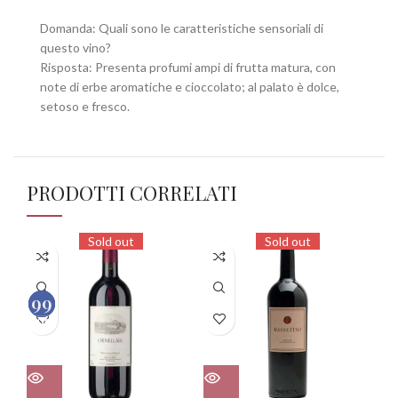
Domanda: Quali sono le caratteristiche sensoriali di
questo vino?
Risposta: Presenta profumi ampi di frutta matura, con
note di erbe aromatiche e cioccolato; al palato è dolce,
setoso e fresco.
PRODOTTI CORRELATI
Sold out
Sold out
99
99
99
100
100
100