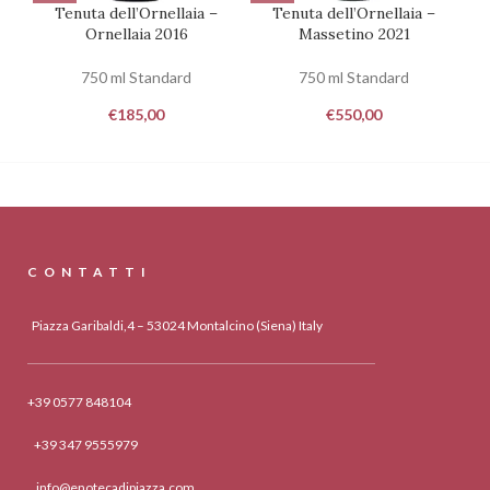
Tenuta dell’Ornellaia –
Tenuta dell’Ornellaia –
Ornellaia 2016
Massetino 2021
750 ml Standard
750 ml Standard
€
185,00
€
550,00
CONTATTI
Piazza Garibaldi,4 – 53024 Montalcino (Siena) Italy
+39 0577 848104
+39 347 9555979
info@enotecadipiazza.com