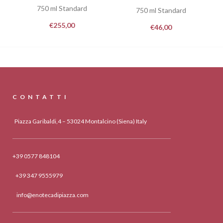
750 ml Standard
750 ml Standard
€
255,00
€
46,00
CONTATTI
Piazza Garibaldi,4 – 53024 Montalcino (Siena) Italy
+39 0577 848104
+39 347 9555979
info@enotecadipiazza.com