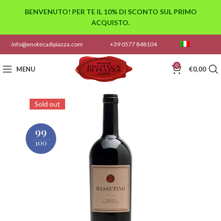
BENVENUTO! PER TE IL 10% DI SCONTO SUL PRIMO
ACQUISTO.
info@enotecadipiazza.com
+39 0577 848104
0
MENU
€
0,00
Sold out
99
100