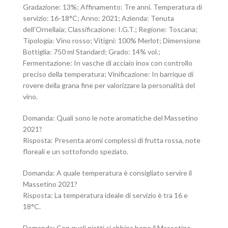
Gradazione: 13%; Affinamento: Tre anni. Temperatura di
servizio: 16-18°C; Anno: 2021; Azienda: Tenuta
dell’Ornellaia; Classificazione: I.G.T.; Regione: Toscana;
Tipologia: Vino rosso; Vitigni: 100% Merlot; Dimensione
Bottiglia: 750 ml Standard; Grado: 14% vol.;
Fermentazione: In vasche di acciaio inox con controllo
preciso della temperatura; Vinificazione: In barrique di
rovere della grana fine per valorizzare la personalità del
vino.
Domanda: Quali sono le note aromatiche del Massetino
2021?
Risposta: Presenta aromi complessi di frutta rossa, note
floreali e un sottofondo speziato.
Domanda: A quale temperatura è consigliato servire il
Massetino 2021?
Risposta: La temperatura ideale di servizio è tra 16 e
18°C.
Domanda: Con quali piatti si abbina bene il Massetino