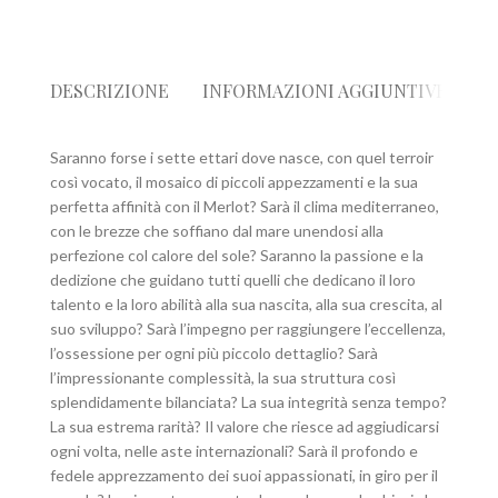
DESCRIZIONE
INFORMAZIONI AGGIUNTIVE
R
Saranno forse i sette ettari dove nasce, con quel terroir
così vocato, il mosaico di piccoli appezzamenti e la sua
perfetta affinità con il Merlot? Sarà il clima mediterraneo,
con le brezze che soffiano dal mare unendosi alla
perfezione col calore del sole? Saranno la passione e la
dedizione che guidano tutti quelli che dedicano il loro
talento e la loro abilità alla sua nascita, alla sua crescita, al
suo sviluppo? Sarà l’impegno per raggiungere l’eccellenza,
l’ossessione per ogni più piccolo dettaglio? Sarà
l’impressionante complessità, la sua struttura così
splendidamente bilanciata? La sua integrità senza tempo?
La sua estrema rarità? Il valore che riesce ad aggiudicarsi
ogni volta, nelle aste internazionali? Sarà il profondo e
fedele apprezzamento dei suoi appassionati, in giro per il