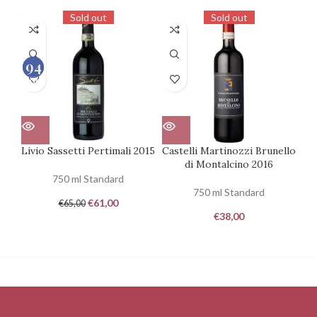
Sold out
Sold out
94
97
100
100
Livio Sassetti Pertimali 2015
Castelli Martinozzi Brunello
di Montalcino 2016
750 ml Standard
750 ml Standard
€
61,00
€
65,00
€
38,00