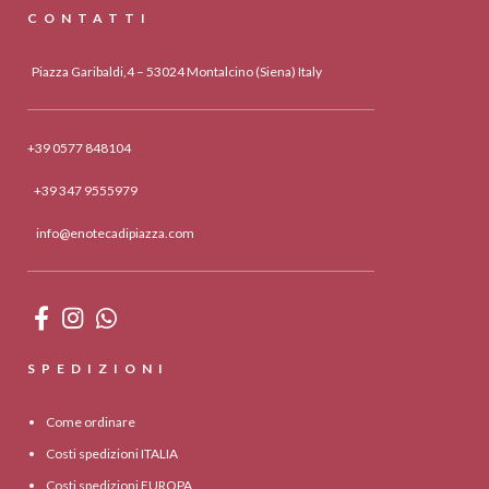
CONTATTI
Piazza Garibaldi,4 – 53024 Montalcino (Siena) Italy
+39 0577 848104
+39 347 9555979
info@enotecadipiazza.com
SPEDIZIONI
Come ordinare
Costi spedizioni ITALIA
Costi spedizioni EUROPA