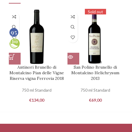
Sold out
95
100
Antinori Brunello di
San Polino Brunello di
Po
Montalcino Pian delle Vigne
Montalcino Helichrysum
Riserva vigna Ferrovia 2018
2013
750 ml Standard
750 ml Standard
€
134,00
€
69,00