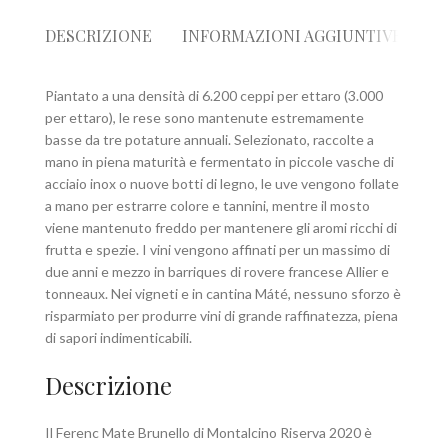
DESCRIZIONE
INFORMAZIONI AGGIUNTIVE
R
Piantato a una densità di 6.200 ceppi per ettaro (3.000
per ettaro), le rese sono mantenute estremamente
basse da tre potature annuali. Selezionato, raccolte a
mano in piena maturità e fermentato in piccole vasche di
acciaio inox o nuove botti di legno, le uve vengono follate
a mano per estrarre colore e tannini, mentre il mosto
viene mantenuto freddo per mantenere gli aromi ricchi di
frutta e spezie. I vini vengono affinati per un massimo di
due anni e mezzo in barriques di rovere francese Allier e
tonneaux. Nei vigneti e in cantina Máté, nessuno sforzo è
risparmiato per produrre vini di grande raffinatezza, piena
di sapori indimenticabili.
Descrizione
Il Ferenc Mate Brunello di Montalcino Riserva 2020 è