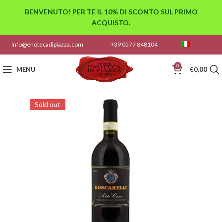
BENVENUTO! PER TE IL 10% DI SCONTO SUL PRIMO
ACQUISTO.
info@enotecadipiazza.com
+39 0577 848104
0
MENU
€
0,00
Sold out