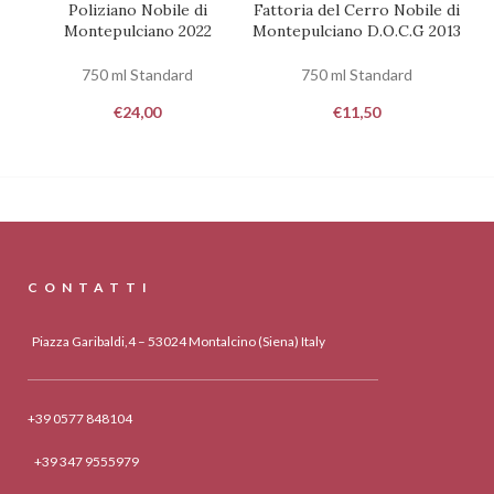
Poliziano Nobile di
Fattoria del Cerro Nobile di
Montepulciano 2022
Montepulciano D.O.C.G 2013
M
750 ml Standard
750 ml Standard
€
24,00
€
11,50
CONTATTI
Piazza Garibaldi,4 – 53024 Montalcino (Siena) Italy
+39 0577 848104
+39 347 9555979