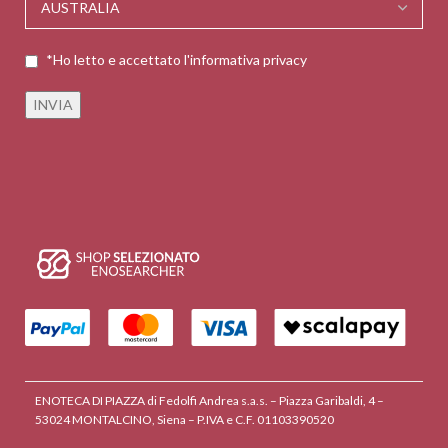
*Ho letto e accettato l'informativa privacy
ENOTECA DI PIAZZA di Fedolfi Andrea s.a.s. – Piazza Garibaldi, 4 –
53024 MONTALCINO, Siena – P.IVA e C.F. 01103390520