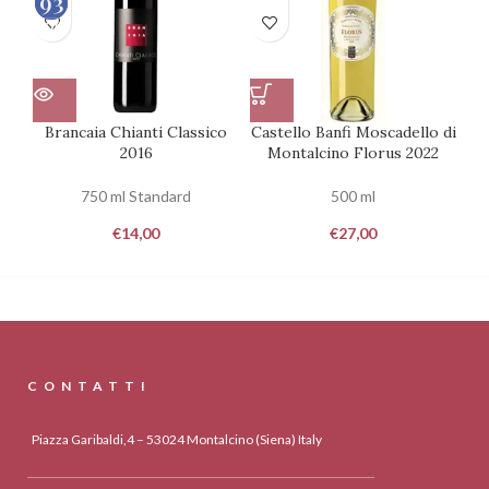
93
92
100
100
Brancaia Chianti Classico
Castello Banfi Moscadello di
Ca
2016
Montalcino Florus 2022
750 ml Standard
500 ml
€
14,00
€
27,00
CONTATTI
Piazza Garibaldi,4 – 53024 Montalcino (Siena) Italy