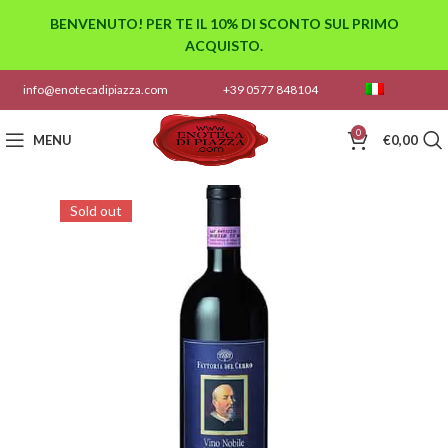
BENVENUTO! PER TE IL 10% DI SCONTO SUL PRIMO
ACQUISTO.
info@enotecadipiazza.com
+39 0577 848104
0
MENU
€
0,00
Sold out