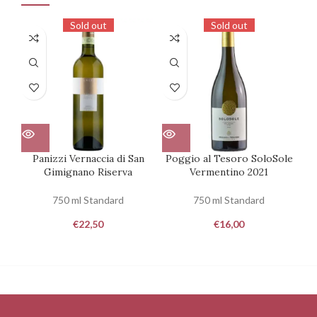
Sold out
Sold out
Panizzi Vernaccia di San
Poggio al Tesoro SoloSole
B
Gimignano Riserva
Vermentino 2021
750 ml Standard
750 ml Standard
€
22,50
€
16,00