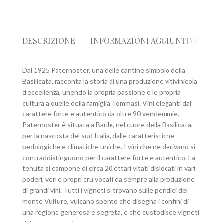
DESCRIZIONE
INFORMAZIONI AGGIUNTIVE
R
Dal 1925 Paternoster, una delle cantine simbolo della
Basilicata, racconta la storia di una produzione vitivinicola
d’eccellenza, unendo la propria passione e le propria
cultura a quelle della famiglia Tommasi. Vini eleganti dal
carattere forte e autentico da oltre 90 vendemmie.
Paternoster è situata a Barile, nel cuore della Basilicata,
per la nascosta del sud Italia, dalle caratteristiche
pedologiche e climatiche uniche. I vini che ne derivano si
contraddistinguono per il carattere forte e autentico. La
tenuta si compone di circa 20 ettari vitati dislocati in vari
poderi, veri e propri cru vocati da sempre alla produzione
di grandi vini. Tutti i vigneti si trovano sulle pendici del
monte Vulture, vulcano spento che disegna i confini di
una regione generosa e segreta, e che custodisce vigneti