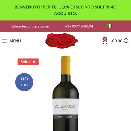
BENVENUTO! PER TE IL 10% DI SCONTO SUL PRIMO
ACQUISTO.
info@enotecadipiazza.com
+39 0577 848104
0
MENU
€
0,00
Sold out
90
100