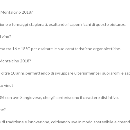
di Montalcino 2018?
one e formaggi stagionati, esaltando i sapori ricchi di queste pietanze.
 vino?
esa tra 16 e 18°C per esaltare le sue caratteristiche organolettiche.
 Montalcino 2018?
 oltre 10 anni, permettendo di sviluppare ulteriormente i suoi aromi e sa
to vino?
0% con uve Sangiovese, che gli conferiscono il carattere distintivo.
ine?
 di tradizione e innovazione, coltivando uve in modo sostenibile e creando