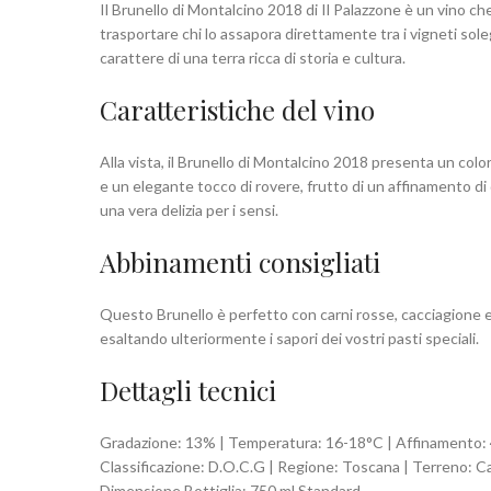
Il Brunello di Montalcino 2018 di Il Palazzone è un vino ch
trasportare chi lo assapora direttamente tra i vigneti sole
carattere di una terra ricca di storia e cultura.
Caratteristiche del vino
Alla vista, il Brunello di Montalcino 2018 presenta un colo
e un elegante tocco di rovere, frutto di un affinamento di
una vera delizia per i sensi.
Abbinamenti consigliati
Questo Brunello è perfetto con carni rosse, cacciagione e 
esaltando ulteriormente i sapori dei vostri pasti speciali.
Dettagli tecnici
Gradazione: 13% | Temperatura: 16-18°C | Affinamento: 4 m
Classificazione: D.O.C.G | Regione: Toscana | Terreno: Cal
Dimensione Bottiglia: 750 ml Standard