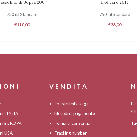
assolino di Sopra 2007
L’olivare 2015
750 ml Standard
750 ml Standard
€
110,00
€
33,00
IONI
VENDITA
N
e
I nostri Imballaggi
Isc
e p
oni ITALIA
Metodi di pagamento
ioni EUROPA
Tempi di consegna
Tuo
oni USA
Tracking number