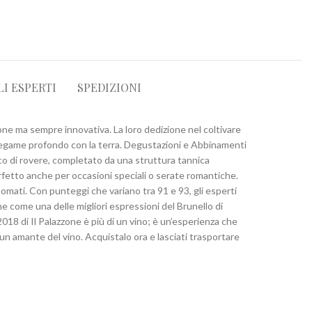
LI ESPERTI
SPEDIZIONI
one ma sempre innovativa. La loro dedizione nel coltivare
al legame profondo con la terra. Degustazioni e Abbinamenti
occo di rovere, completato da una struttura tannica
erfetto anche per occasioni speciali o serate romantiche.
inomati. Con punteggi che variano tra 91 e 93, gli esperti
one come una delle migliori espressioni del Brunello di
018 di Il Palazzone è più di un vino; è un’esperienza che
un amante del vino. Acquistalo ora e lasciati trasportare