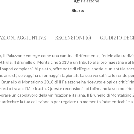
Tag:
Palazzone
Share:
AZIONI AGGIUNTIVE
RECENSIONI (0)
GIUDIZIO DEG
, Il Palazzone emerge come una cantina di riferimento, fedele alla tradizi
ottiglia. Il Brunello di Montalcino 2018 è un tributo alla loro maestria e 
 sapori complessi. Al palato, offre note di ciliegie, spezie e un sottile t
e arrosti, selvaggina e formaggi stagionati. La sua versatilità lo rende p
il Brunello di Montalcino 2018 di Il Palazzone ha ricevuto elogi da critici r
perfetto tra acidità e frutta. Queste recensioni sottolineano la sua posizi
re un capolavoro della vinificazione italiana. Il Brunello di Montalcino 2
 arricchire la tua collezione o per regalare un momento indimenticabile a 