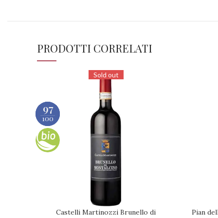
PRODOTTI CORRELATI
Sold out
94
95
97
100
100
100
Castelli Martinozzi Brunello di
Pian del
RICHIEDI DISPONIBILITÀ
RICHIEDI 