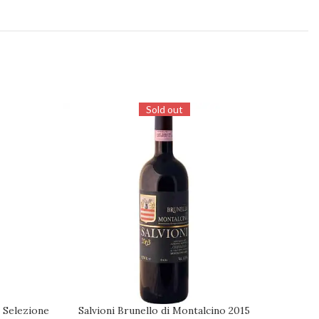
Sold out
 Selezione
Salvioni Brunello di Montalcino 2015
Col 
RICHIEDI DISPONIBILITÀ
RICHIED