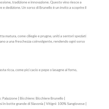
passione, tradizione e innovazione. Questo vino riesce a
e dedizione. Un sorso di Brunello è un invito a scoprire il
ta matura, come ciliegie e prugne, uniti a sentori speziati
pagnano a una freschezza coinvolgente, rendendo ogni sorso
ta ricca, come pici cacio e pepe o lasagne al forno,
Palazzone | Bicchiere: Bicchiere Brunello |
i in botte grande di Slavonia | Vitigni: 100% Sangiovese |