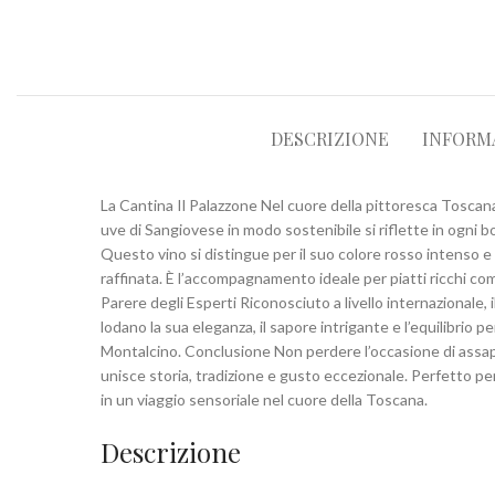
DESCRIZIONE
INFORM
La Cantina Il Palazzone Nel cuore della pittoresca Toscana
uve di Sangiovese in modo sostenibile si riflette in ogni b
Questo vino si distingue per il suo colore rosso intenso e i
raffinata. È l’accompagnamento ideale per piatti ricchi com
Parere degli Esperti Riconosciuto a livello internazionale, 
lodano la sua eleganza, il sapore intrigante e l’equilibrio 
Montalcino. Conclusione Non perdere l’occasione di assapora
unisce storia, tradizione e gusto eccezionale. Perfetto per
in un viaggio sensoriale nel cuore della Toscana.
Descrizione