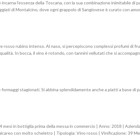
e incarna l’essenza della Toscana, con la sua combinazione inimitabile di 
ggiati di Montalcino, dove ogni grappolo di Sangiovese è curato con amore 
re rosso rubino intenso. Al naso, si percepiscono complessi profumi di frut
 qualità. In bocca, il vino è rotondo, con tannini vellutati che si accom
formaggi stagionati. Si abbina splendidamente anche a piatti a base di pas
esi in bottiglia prima della messa in commercio | Anno: 2018 | Azienda: 
careo con molto scheletro | Tipologia: Vino rosso | Vinificazione: 39 Mes