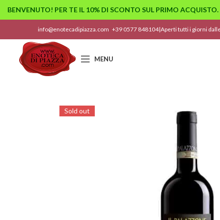
BENVENUTO! PER TE IL 10% DI SCONTO SUL PRIMO ACQUISTO.
info@enotecadipiazza.com
+39 0577 848104
|
Aperti tutti i giorni dal
MENU
Sold out