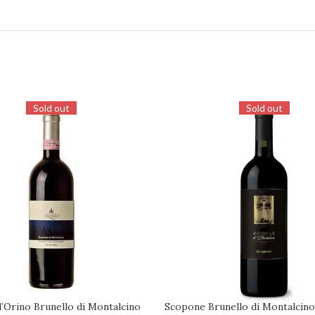
Sold out
Sold out
l’Orino Brunello di Montalcino
Scopone Brunello di Montalcino
DISPONIBILITÀ
RICHIEDI DISPONIBILITÀ