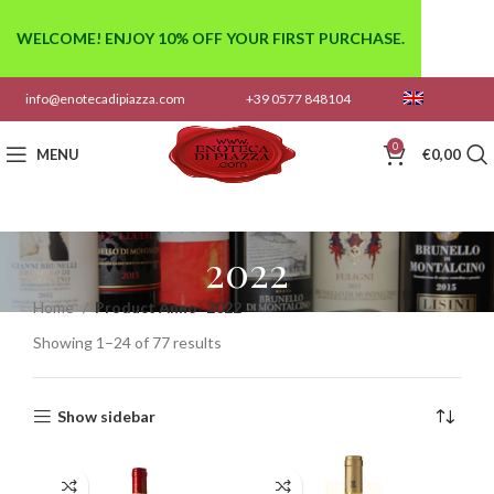
WELCOME! ENJOY 10% OFF YOUR FIRST PURCHASE.
info@enotecadipiazza.com
+39 0577 848104
0
MENU
€
0,00
2022
Home
Product Anno
2022
Showing 1–24 of 77 results
Show sidebar