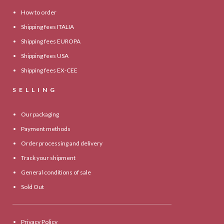
How to order
Shipping fees ITALIA
Shipping fees EUROPA
Shipping fees USA
Shipping fees EX-CEE
SELLING
Our packaging
Payment methods
Order processing and delivery
Track your shipment
General conditions of sale
Sold Out
Privacy Policy