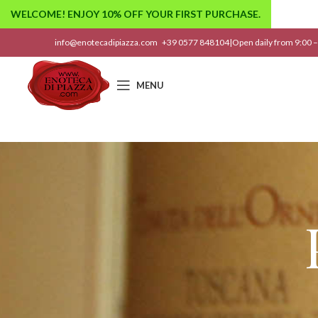
WELCOME! ENJOY 10% OFF YOUR FIRST PURCHASE.
info@enotecadipiazza.com
+39 0577 848104
|
Open daily from 9:00 –
MENU