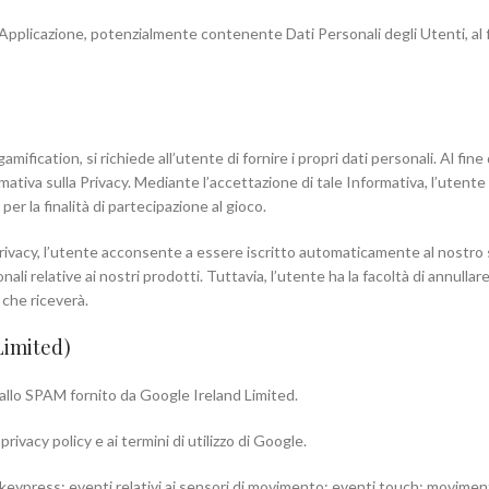
a Applicazione, potenzialmente contenente Dati Personali degli Utenti, al fin
ification, si richiede all’utente di fornire i propri dati personali. Al fine 
mativa sulla Privacy. Mediante l’accettazione di tale Informativa, l’utente
 per la finalità di partecipazione al gioco.
a Privacy, l’utente acconsente a essere iscritto automaticamente al nostro
li relative ai nostri prodotti. Tuttavia, l’utente ha la facoltà di annullar
 che riceverà.
Limited)
llo SPAM fornito da Google Ireland Limited.
ivacy policy e ai termini di utilizzo di Google.
enti keypress; eventi relativi ai sensori di movimento; eventi touch; movime