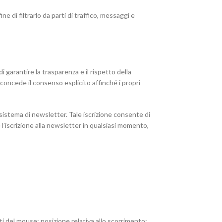
e di filtrarlo da parti di traffico, messaggi e
di garantire la trasparenza e il rispetto della
 concede il consenso esplicito affinché i propri
 sistema di newsletter. Tale iscrizione consente di
e l’iscrizione alla newsletter in qualsiasi momento,
nti del mouse; posizione relativa allo scorrimento;