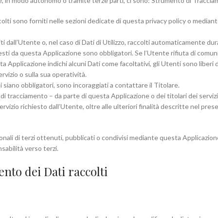
ne, in modo autonomo o tramite terze parti, ci sono: Strumento di Tracciame
olti sono forniti nelle sezioni dedicate di questa privacy policy o mediante 
i dall’Utente o, nel caso di Dati di Utilizzo, raccolti automaticamente dur
iesti da questa Applicazione sono obbligatori. Se l’Utente rifiuta di comu
sta Applicazione indichi alcuni Dati come facoltativi, gli Utenti sono liberi
rvizio o sulla sua operatività.
siano obbligatori, sono incoraggiati a contattare il Titolare.
i di tracciamento – da parte di questa Applicazione o dei titolari dei serviz
 Servizio richiesto dall’Utente, oltre alle ulteriori finalità descritte nel p
nali di terzi ottenuti, pubblicati o condivisi mediante questa Applicazione 
nsabilità verso terzi.
nto dei Dati raccolti