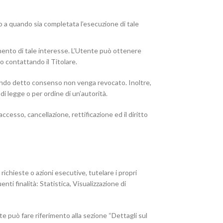
ino a quando sia completata l’esecuzione di tale
acimento di tale interesse. L’Utente può ottenere
 o contattando il Titolare.
uando detto consenso non venga revocato. Inoltre,
i legge o per ordine di un’autorità.
accesso, cancellazione, rettificazione ed il diritto
 richieste o azioni esecutive, tutelare i propri
enti finalità: Statistica, Visualizzazione di
nte può fare riferimento alla sezione “Dettagli sul