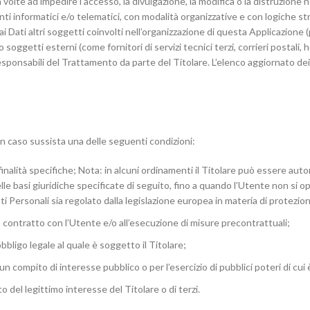
 volte ad impedire l’accesso, la divulgazione, la modifica o la distruzione 
 informatici e/o telematici, con modalità organizzative e con logiche stre
ai Dati altri soggetti coinvolti nell’organizzazione di questa Applicazion
 soggetti esterni (come fornitori di servizi tecnici terzi, corrieri postali,
ponsabili del Trattamento da parte del Titolare. L’elenco aggiornato dei
e in caso sussista una delle seguenti condizioni:
inalità specifiche; Nota: in alcuni ordinamenti il Titolare può essere aut
lle basi giuridiche specificate di seguito, fino a quando l’Utente non si 
ti Personali sia regolato dalla legislazione europea in materia di protezio
n contratto con l’Utente e/o all’esecuzione di misure precontrattuali;
bligo legale al quale è soggetto il Titolare;
n compito di interesse pubblico o per l’esercizio di pubblici poteri di cui è
 del legittimo interesse del Titolare o di terzi.