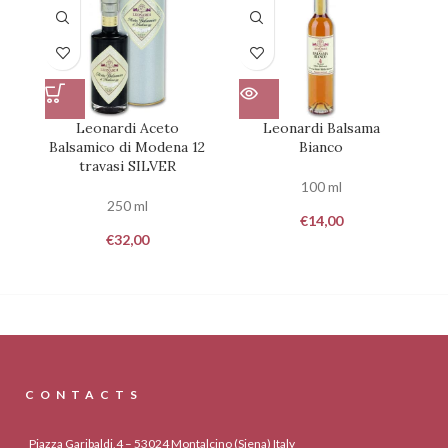
Leonardi Aceto
Leonardi Balsama
Balsamico di Modena 12
Bianco
travasi SILVER
100 ml
250 ml
€
14,00
€
32,00
CONTACTS
Piazza Garibaldi,4 – 53024 Montalcino (Siena) Italy