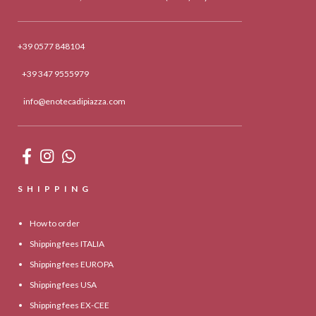
+39 0577 848104
+39 347 9555979
info@enotecadipiazza.com
SHIPPING
How to order
Shipping fees ITALIA
Shipping fees EUROPA
Shipping fees USA
Shipping fees EX-CEE