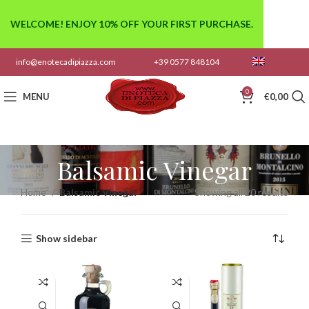
WELCOME! ENJOY 10% OFF YOUR FIRST PURCHASE.
info@enotecadipiazza.com
+39 0577 848104
0
MENU
€
0,00
Balsamic Vinegar
Home
Balsamic Vinegar
Showing all 20 results
Show sidebar