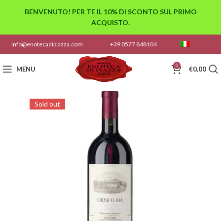
BENVENUTO! PER TE IL 10% DI SCONTO SUL PRIMO
ACQUISTO.
info@enotecadipiazza.com
+39 0577 848104
0
MENU
€
0,00
Sold out