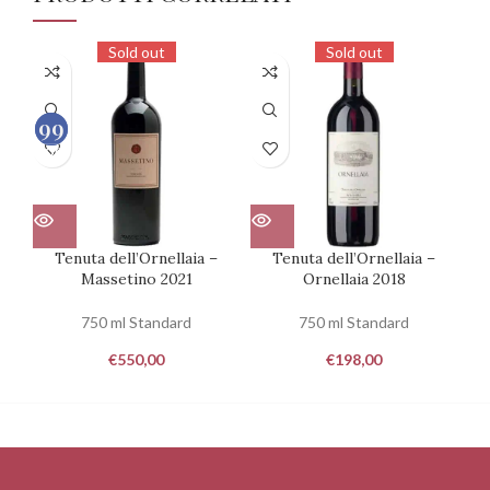
Sold out
Sold out
99
99
100
100
Tenuta dell’Ornellaia –
Tenuta dell’Ornellaia –
T
Massetino 2021
Ornellaia 2018
750 ml Standard
750 ml Standard
€
550,00
€
198,00