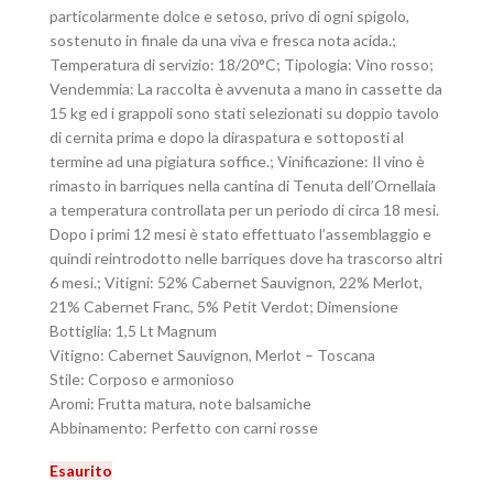
particolarmente dolce e setoso, privo di ogni spigolo,
sostenuto in finale da una viva e fresca nota acida.;
Temperatura di servizio: 18/20°C; Tipologia: Vino rosso;
Vendemmia: La raccolta è avvenuta a mano in cassette da
15 kg ed i grappoli sono stati selezionati su doppio tavolo
di cernita prima e dopo la diraspatura e sottoposti al
termine ad una pigiatura soffice.; Vinificazione: Il vino è
rimasto in barriques nella cantina di Tenuta dell’Ornellaia
a temperatura controllata per un periodo di circa 18 mesi.
Dopo i primi 12 mesi è stato effettuato l’assemblaggio e
quindi reintrodotto nelle barriques dove ha trascorso altri
6 mesi.; Vitigni: 52% Cabernet Sauvignon, 22% Merlot,
21% Cabernet Franc, 5% Petit Verdot; Dimensione
Bottiglia: 1,5 Lt Magnum
Vitigno: Cabernet Sauvignon, Merlot – Toscana
Stile: Corposo e armonioso
Aromi: Frutta matura, note balsamiche
Abbinamento: Perfetto con carni rosse
Esaurito