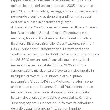
l’apprezzamento unanime da parte dei più importanti
opinion leaders del settore. L’annata 2005 ha segnato i
primi 20 anni di Ornellaia, festeggiati con numerosi eventi
nel mondo e con la creazione di grandi formati speciali
dedicati a questo importante traguardo.
Abbinamento: Carni Rosse; Affinamento: Il vino rimane in
bottiglia per altri 12 mesi prima dell’introduzione sul
mercato; Anno: 2017; Azienda: Tenuta dell’Ornellaia;
Bicchiere: Bicchiere Brunello; Classificazione: Bolgheri
D.O.C. Superiore; Fermentazione: La fermentazione
alcolica ha avuto luogo in tini di acciaio inox a temperature
tra 26-30°C per una settimana alla quale è seguita la
macerazione per un totale di circa 20-25 giorni. La
fermentazione malolattica si è svolta principalmente in
barriques di rovere (70% nuove e 30% di primo
passaggio).; Grado: 14% vol.; Profumo: I profumi sono
ampi e netti con delle sensazioni di frutta pienamente
matura ma senza eccessi, alle quali si abbinano note
balsamiche di erbe aromatiche o cioccolata.; Regione:
Toscana; Sapore: La bocca è subito avvolta dal volume
della dolcezza ma è anche fine, con un tannino