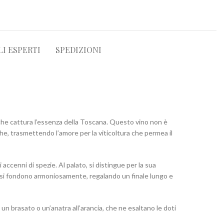
LI ESPERTI
SPEDIZIONI
 che cattura l’essenza della Toscana. Questo vino non è
che, trasmettendo l’amore per la viticoltura che permea il
accenni di spezie. Al palato, si distingue per la sua
e si fondono armoniosamente, regalando un finale lungo e
n brasato o un’anatra all’arancia, che ne esaltano le doti