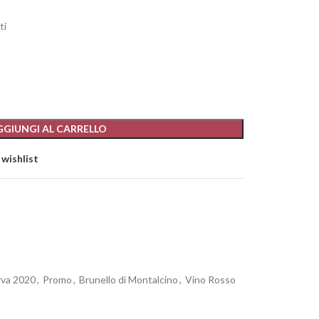
ti
GGIUNGI AL CARRELLO
 wishlist
rva 2020
,
Promo
,
Brunello di Montalcino
,
Vino Rosso