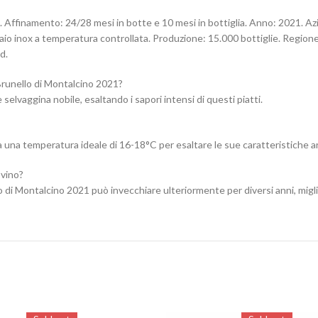
Affinamento: 24/28 mesi in botte e 10 mesi in bottiglia. Anno: 2021. Azie
iaio inox a temperatura controllata. Produzione: 15.000 bottiglie. Region
d.
 Brunello di Montalcino 2021?
selvaggina nobile, esaltando i sapori intensi di questi piatti.
 a una temperatura ideale di 16-18°C per esaltare le sue caratteristiche 
vino?
o di Montalcino 2021 può invecchiare ulteriormente per diversi anni, migl