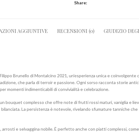
Share:
AZIONI AGGIUNTIVE
RECENSIONI (0)
GIUDIZIO DEG
an Filippo Brunello di Montalcino 2021, un’esperienza unica e coinvolgente
adizione, che parla di terroir e passione. Ogni sorso racconta storie anti
r momenti indimenticabili di convivialità e celebrazione.
n bouquet complesso che offre note di frutti rossi maturi, vaniglia e lievi 
a bilanciata. La persistenza è notevole, rivelando sfumature tanniche ch
arrosti e selvaggina nobile. È perfetto anche con piatti complessi, come u