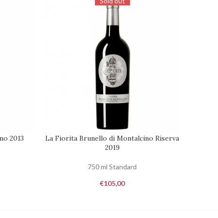
Sold out
ino 2013
La Fiorita Brunello di Montalcino Riserva
San 
RICHIEDI DISPONIBILITÀ
AGGIUNG
2019
750 ml Standard
€
105,00