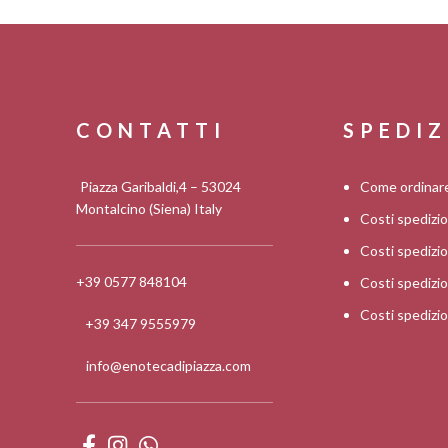
CONTATTI
SPEDIZ
Piazza Garibaldi,4 – 53024
Come ordinar
Montalcino (Siena) Italy
Costi spedizi
Costi spediz
+39 0577 848104
Costi spedizi
Costi spedizi
+39 347 9555979
info@enotecadipiazza.com