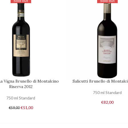
Sold out
Sold out
a Vigna Brunello di Montalcino
Salicutti Brunello di Montalc
DISPONIBILITÀ
RICHIEDI DISPONIBILITÀ
Riserva 2012
750 ml Standard
750 ml Standard
€
82,00
€
51,00
€
59,00