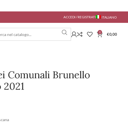
ACCEDI / REGISTRATI
ITALIANO
0
€
0,00
ei Comunali Brunello
o 2021
scana