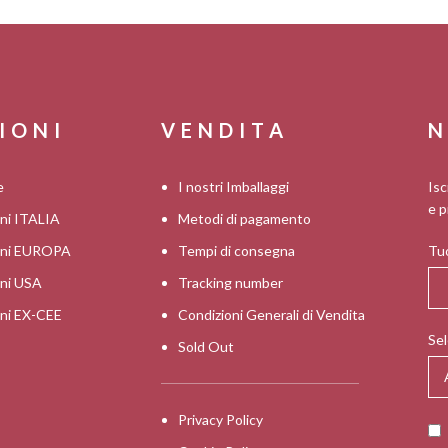
IONI
VENDITA
N
e
I nostri Imballaggi
Isc
e p
oni ITALIA
Metodi di pagamento
ioni EUROPA
Tempi di consegna
Tuo
oni USA
Tracking number
oni EX-CEE
Condizioni Generali di Vendita
Sel
Sold Out
Privacy Policy