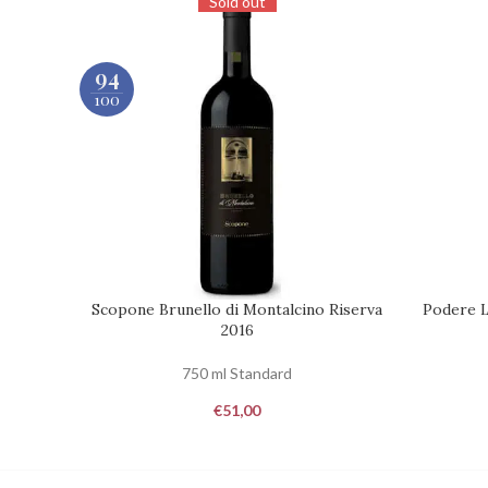
Sold out
94
100
Scopone Brunello di Montalcino Riserva
Podere L
RICHIEDI DISPONIBILITÀ
RICHIEDI 
2016
750 ml Standard
€
51,00