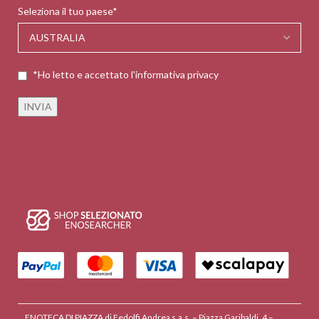
Seleziona il tuo paese*
*Ho letto e accettato l'informativa privacy
ENOTECA DI PIAZZA di Fedolfi Andrea s.a.s. – Piazza Garibaldi, 4 –