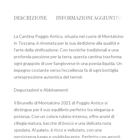
DESCRIZIONE
INFORMAZIONI AGGIUNTIVE
R
La Cantina Poggio Antico, situata nel cuore di Montalcino
in Toscana, è rinomata per la sua dedizione alla qualità e
l’arte della vinificazione. Con tecniche tradizionali e una
profonda passione per la terra, questa cantina trasforma
ogni grappolo di uve Sangiovese in una poesia liquida. Un
impegno costante verso l’eccellenza fa di ogni bottiglia
un’espressione autentica del terroir.
Degustazioni e Abbinamenti
Il Brunello di Montalcino 2021 di Poggio Antico si
distingue per il suo equilibrio perfetto tra eleganza e
potenza. Con un colore rubino intenso, offre aromi di
ciliegia matura, bacche di bosco e una delicata nota
speziata. Al palato, è ricco e vellutato, con una
persistenza lunga e soddisfacente. Perfetto con arrosti,