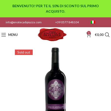
BENVENUTO! PER TE IL 10% DI SCONTO SUL PRIMO
ACQUISTO.
info@enotecadipiazza.com
+39 0577 848104
0
MENU
€
0,00
Sold out