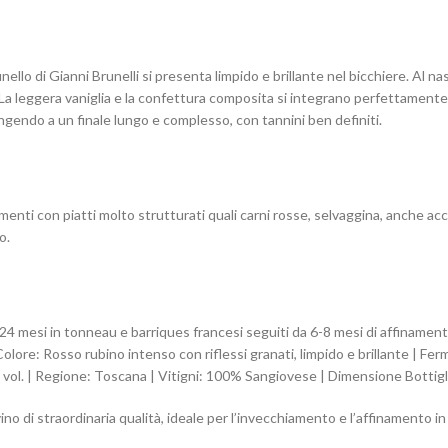
ello di Gianni Brunelli si presenta limpido e brillante nel bicchiere. Al naso
a leggera vaniglia e la confettura composita si integrano perfettamente, ar
ngendo a un finale lungo e complesso, con tannini ben definiti.
menti con piatti molto strutturati quali carni rosse, selvaggina, anche a
o.
mesi in tonneau e barriques francesi seguiti da 6-8 mesi di affinamento i
Colore: Rosso rubino intenso con riflessi granati, limpido e brillante | Fe
 vol. | Regione: Toscana | Vitigni: 100% Sangiovese | Dimensione Bottigl
vino di straordinaria qualità, ideale per l’invecchiamento e l’affinamento in 