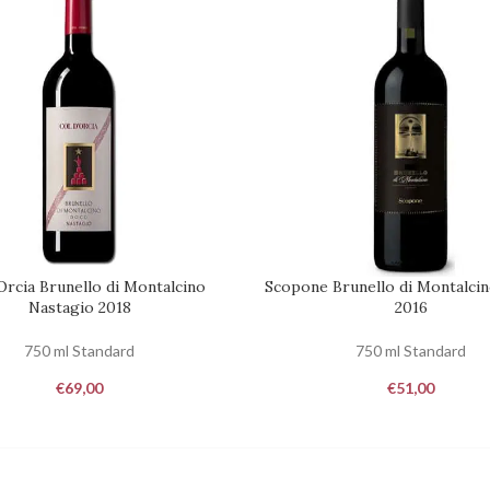
Orcia Brunello di Montalcino
Scopone Brunello di Montalcin
DISPONIBILITÀ
RICHIEDI DISPONIBILITÀ
Nastagio 2018
2016
750 ml Standard
750 ml Standard
€
69,00
€
51,00