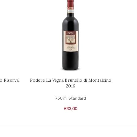
o Riserva
Podere La Vigna Brunello di Montalcino
Gianni
RICHIEDI DISPONIBILITÀ
RICHIED
2016
750 ml Standard
€
33,00