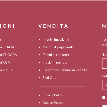
IONI
VENDITA
N
e
I nostri Imballaggi
Isc
e p
oni ITALIA
Metodi di pagamento
ioni EUROPA
Tempi di consegna
Tuo
oni USA
Tracking number
oni EX-CEE
Condizioni Generali di Vendita
Sel
Sold Out
Privacy Policy
Cookie Policy