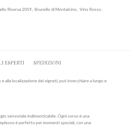
ello Riserva 2019
,
Brunello di Montalcino
,
Vino Rosso
,
LI ESPERTI
SPEDIZIONI
e e alla localizzazione dei vigneti, può invecchiare a lungo e
aggio sensoriale indimenticabile. Ogni sorso è una
omplesso è perfetto per momenti speciali, con una