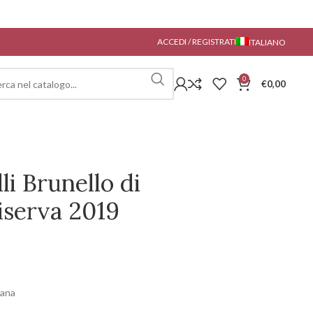
ACCEDI / REGISTRATI
ITALIANO
0
€
0,00
li Brunello di
iserva 2019
cana