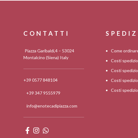
CONTATTI
SPEDIZ
Piazza Garibaldi,4 – 53024
Come ordinar
Montalcino (Siena) Italy
Costi spedizi
Costi spediz
+39 0577 848104
Costi spedizi
Costi spedizi
+39 347 9555979
info@enotecadipiazza.com