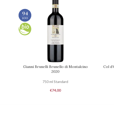
94
95
100
100
Gianni Brunelli Brunello di Montalcino
Col d’
RICHIEDI DISPONIBILITÀ
RICHIEDI 
2020
750 ml Standard
€
74,00