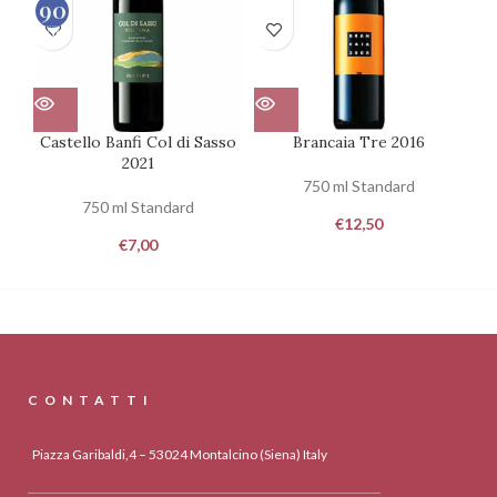
90
100
Castello Banfi Col di Sasso
Brancaia Tre 2016
C
2021
750 ml Standard
750 ml Standard
€
12,50
€
7,00
CONTATTI
Piazza Garibaldi,4 – 53024 Montalcino (Siena) Italy