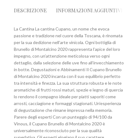
DESCRIZIONE
INFORMAZIONI AGGIUNTIVE
R
La Cantina La cantina Cupano, un nome che evoca
passione e tradizione nel cuore della Toscana, è rinomata
per la sua dedizione nell’arte vinicola. Ogni bottiglia di
Brunello di Montalcino 2020 rappresenta l’apice del loro
impegno, con un’attenzione meticolosa verso ogni
dettaglio, dalla selezione delle uve fino all’invecchiamento
in botte. Degustazioni e Abbinamenti Il Cupano Brunello
di Montalcino 2020 incanta con il suo equilibrio perfetto
tra intensità e finezza. La sua struttura robusta e le note
aromatiche di frutti rossi maturi, spezie e legno di quercia
lo rendono il compagno ideale per piatti saporiti come
arrosti, cacciagione e formaggi stagionati. Un’esperienza
di degustazione che rimane impressa nella memoria.
Parere degli esperti Con un punteggio di 94/100 da
Vinous, il Cupano Brunello di Montalcino 2020 è
universalmente riconosciuto per la sua qualità
superlativa. Gli esperti elogiano il suo carattere