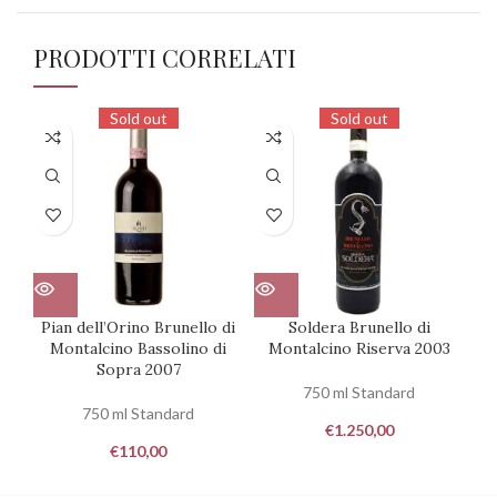
PRODOTTI CORRELATI
Sold out
Sold out
Pian dell’Orino Brunello di
Soldera Brunello di
Pi
Montalcino Bassolino di
Montalcino Riserva 2003
Sopra 2007
750 ml Standard
750 ml Standard
€
1.250,00
€
110,00