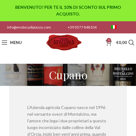
BENVENUTO! PER TE IL 10% DI SCONTO SUL PRIMO
ACQUISTO.
info@enotecadipiazza.com
+39 0577 848104
0
MENU
€
0,00
Cupano
L’Azienda agricola Cupano nasce nel 1996
nel versante ovest di Montalcino, ma
l’amore che lega i due proprietari a questo
luogo incorniciato dalle colline della Val
d’Orcia, iniziò ben vent’anni prima, quando