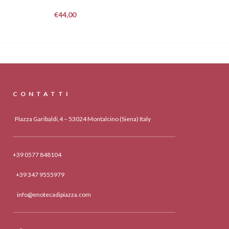
€
44,00
CONTATTI
Piazza Garibaldi,4 – 53024 Montalcino (Siena) Italy
+39 0577 848104
+39 347 9555979
info@enotecadipiazza.com