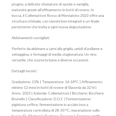
prugne, a delicate sfumature di spezie e vaniglia,
maturate grazie all’affinamento in botti di rovere. In
bocca, il Collemattoni Rosso di Montalcino 2023 offre una
struttura ottimale, con tannini ben integrati e un finale
persistente che invita a ogni nuova degustazione.
Abbinamenti consigliati
Perfetto da abbinare a carni alla griglia, umidi di pollame e
selvaggina, e formaggi di media stagionatura. Un vino
versatile, che si presta bene a diverse occasioni.
Dettagli tecnici
Gradazione: 13% | Temperatura: 16-18°C | Affinamento:
minimo 12 mesi in botti di rovere di Slavonia da 32 hl |
Anno: 2023 | Azienda: Collemattoni | Bicchiere: Bicchiere
Brunello | Classificazione: D.O.C | Fermentazione:
pigiatura soffice, fermentazione in acciaio inox a
temperatura controllata di 28-30 °C; macerazione sulle
bucce 15-20 giorni | Regione: Toscana | Terreno: argille