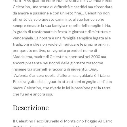
Era il 1968 quando ebbe inizio la storia dell’Azienda Pecci
Celestino, una storia di difficoltà e sacrifici ma circondata
da amore e passione e con un lieto fine… Celestino non
affrontò da solo questo cammino: al suo fianco sono
sempre rimaste la sua famiglia e quella della moglie Idria,
in grado di trasformare in festa le giornate di mietitura e
vendemmia. La nostra è una famiglia semplice legata alle
tradizioni e che non vuole dimenticare le proprie origini;
per questo motivo, un vigneto prende il nome di
Maddalena, madre di Celestino, spentasi nel 2000 ma
ancora presente nei ricordi delle giornate trascorse
insieme tra stornelli e racconti di gioventù. Oggi,
l’Azienda è ancora quella di allora ma a guidarla è Tiziana
Pecci seguita dallo sguardo attento ed orgoglioso di suo
padre Celestino, che rivede in lei la passione per la terra
che fu ed è ancora sua.
Descrizione
Il Celestino Pecci Brunello di Montalcino Poggio Al Carro