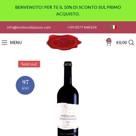
BENVENUTO! PER TE IL 10% DI SCONTO SUL PRIMO
ACQUISTO.
info@enotecadipiazza.com
+39 0577 848104
0
MENU
€
0,00
Sold out
97
100