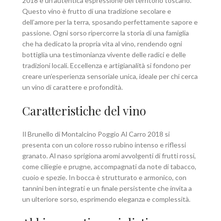
2018 è un’autentica espressione del territorio toscano.
Questo vino è frutto di una tradizione secolare e
dell’amore per la terra, sposando perfettamente sapore e
passione. Ogni sorso ripercorre la storia di una famiglia
che ha dedicato la propria vita al vino, rendendo ogni
bottiglia una testimonianza vivente delle radici e delle
tradizioni locali. Eccellenza e artigianalità si fondono per
creare un’esperienza sensoriale unica, ideale per chi cerca
un vino di carattere e profondità.
Caratteristiche del vino
Il Brunello di Montalcino Poggio Al Carro 2018 si
presenta con un colore rosso rubino intenso e riflessi
granato. Al naso sprigiona aromi avvolgenti di frutti rossi,
come ciliegie e prugne, accompagnati da note di tabacco,
cuoio e spezie. In bocca è strutturato e armonico, con
tannini ben integrati e un finale persistente che invita a
un ulteriore sorso, esprimendo eleganza e complessità.