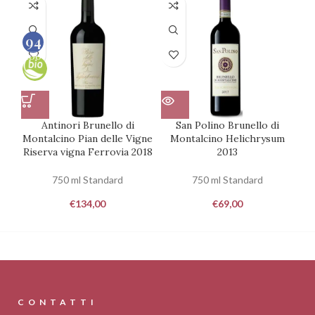
94
100
Antinori Brunello di
San Polino Brunello di
Te
Montalcino Pian delle Vigne
Montalcino Helichrysum
Riserva vigna Ferrovia 2018
2013
750 ml Standard
750 ml Standard
€
134,00
€
69,00
CONTATTI