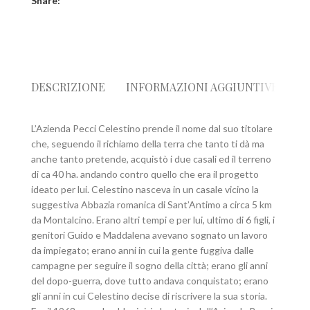
Share:
DESCRIZIONE
INFORMAZIONI AGGIUNTIVE
R
L’Azienda Pecci Celestino prende il nome dal suo titolare
che, seguendo il richiamo della terra che tanto ti dà ma
anche tanto pretende, acquistò i due casali ed il terreno
di ca 40 ha. andando contro quello che era il progetto
ideato per lui. Celestino nasceva in un casale vicino la
suggestiva Abbazia romanica di Sant’Antimo a circa 5 km
da Montalcino. Erano altri tempi e per lui, ultimo di 6 figli, i
genitori Guido e Maddalena avevano sognato un lavoro
da impiegato; erano anni in cui la gente fuggiva dalle
campagne per seguire il sogno della città; erano gli anni
del dopo-guerra, dove tutto andava conquistato; erano
gli anni in cui Celestino decise di riscrivere la sua storia.