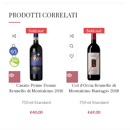
PRODOTTI CORRELATI
Sold out
Sold out
95
95
100
100
Casato Prime Donne
Col d’Orcia Brunello di
Pi
Brunello di Montalcino 2016
Montalcino Nastagio 2018
750 ml Standard
750 ml Standard
€
40,00
€
69,00