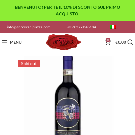
BENVENUTO! PER TE IL 10% DI SCONTO SUL PRIMO
ACQUISTO.
info@enotecadipiazza.com
+39 0577 848104
0
MENU
€
0,00
Sold out