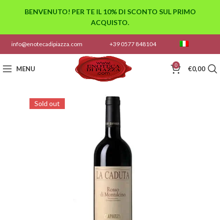
BENVENUTO! PER TE IL 10% DI SCONTO SUL PRIMO
ACQUISTO.
info@enotecadipiazza.com
+39 0577 848104
0
MENU
€
0,00
Sold out