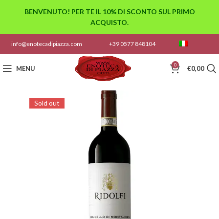
BENVENUTO! PER TE IL 10% DI SCONTO SUL PRIMO
ACQUISTO.
info@enotecadipiazza.com
+39 0577 848104
0
MENU
€
0,00
Sold out