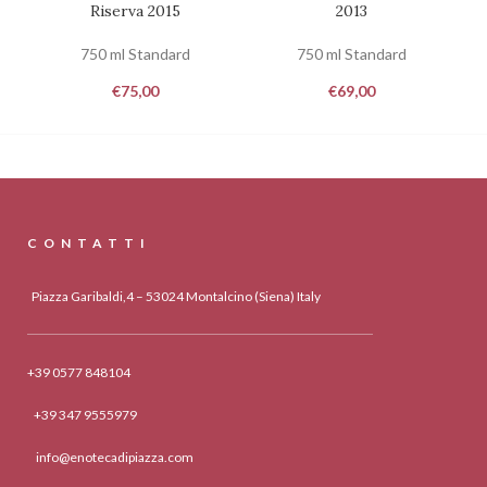
Riserva 2015
2013
750 ml Standard
750 ml Standard
€
75,00
€
69,00
CONTATTI
Piazza Garibaldi,4 – 53024 Montalcino (Siena) Italy
+39 0577 848104
+39 347 9555979
info@enotecadipiazza.com