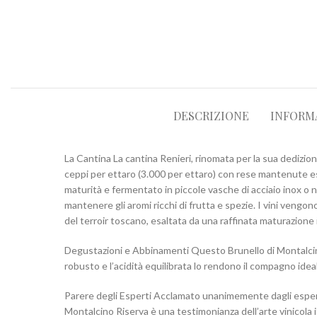
DESCRIZIONE
INFORM
La Cantina La cantina Renieri, rinomata per la sua dedizione
ceppi per ettaro (3.000 per ettaro) con rese mantenute es
maturità e fermentato in piccole vasche di acciaio inox o 
mantenere gli aromi ricchi di frutta e spezie. I vini vengo
del terroir toscano, esaltata da una raffinata maturazione 
Degustazioni e Abbinamenti Questo Brunello di Montalcino
robusto e l’acidità equilibrata lo rendono il compagno idea
Parere degli Esperti Acclamato unanimemente dagli esperti
Montalcino Riserva è una testimonianza dell’arte vinicola i