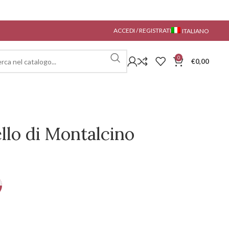
ACCEDI / REGISTRATI
ITALIANO
0
€
0,00
llo di Montalcino