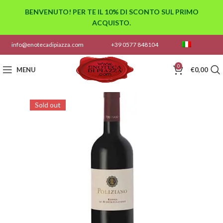
BENVENUTO! PER TE IL 10% DI SCONTO SUL PRIMO
ACQUISTO.
info@enotecadipiazza.com
+39 0577 848104
0
MENU
€
0,00
Sold out