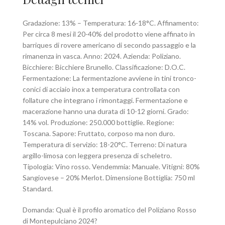
Gradazione: 13% – Temperatura: 16-18°C. Affinamento:
Per circa 8 mesi il 20-40% del prodotto viene affinato in
barriques di rovere americano di secondo passaggio e la
rimanenza in vasca. Anno: 2024. Azienda: Poliziano.
Bicchiere: Bicchiere Brunello. Classificazione: D.O.C.
Fermentazione: La fermentazione avviene in tini tronco-
conici di acciaio inox a temperatura controllata con
follature che integrano i rimontaggi. Fermentazione e
macerazione hanno una durata di 10-12 giorni. Grado:
14% vol. Produzione: 250.000 bottiglie. Regione:
Toscana. Sapore: Fruttato, corposo ma non duro.
Temperatura di servizio: 18-20°C. Terreno: Di natura
argillo-limosa con leggera presenza di scheletro.
Tipologia: Vino rosso. Vendemmia: Manuale. Vitigni: 80%
Sangiovese – 20% Merlot. Dimensione Bottiglia: 750 ml
Standard.
Domanda: Qual è il profilo aromatico del Poliziano Rosso
di Montepulciano 2024?