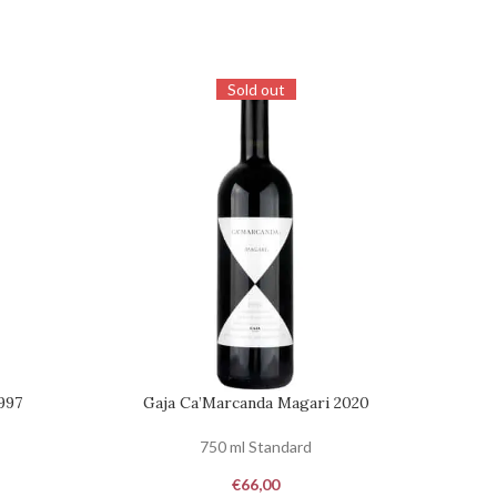
Sold out
997
Gaja Ca’Marcanda Magari 2020
Gaja
RICHIEDI DISPONIBILITÀ
AGGIUNG
750 ml Standard
€
66,00