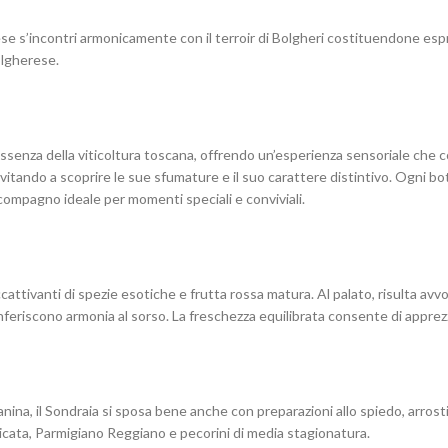
ese s’incontri armonicamente con il terroir di Bolgheri costituendone espre
bolgherese.
essenza della viticoltura toscana, offrendo un’esperienza sensoriale che c
nvitando a scoprire le sue sfumature e il suo carattere distintivo. Ogni bot
 compagno ideale per momenti speciali e conviviali.
ccattivanti di spezie esotiche e frutta rossa matura. Al palato, risulta av
onferiscono armonia al sorso. La freschezza equilibrata consente di apprez
nina, il Sondraia si sposa bene anche con preparazioni allo spiedo, arrosti 
micata, Parmigiano Reggiano e pecorini di media stagionatura.