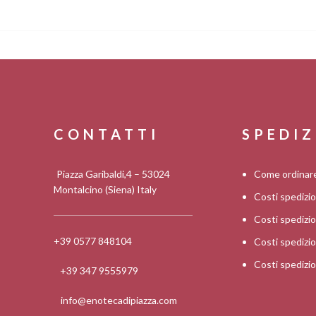
CONTATTI
SPEDIZ
Piazza Garibaldi,4 – 53024
Come ordinar
Montalcino (Siena) Italy
Costi spedizi
Costi spediz
+39 0577 848104
Costi spedizi
Costi spedizi
+39 347 9555979
info@enotecadipiazza.com