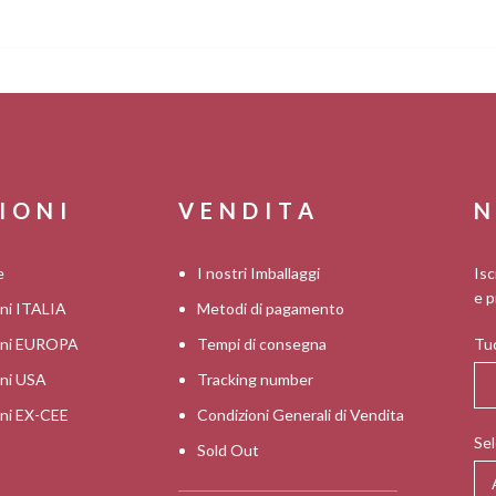
IONI
VENDITA
N
e
I nostri Imballaggi
Isc
e p
oni ITALIA
Metodi di pagamento
ioni EUROPA
Tempi di consegna
Tuo
oni USA
Tracking number
oni EX-CEE
Condizioni Generali di Vendita
Sel
Sold Out