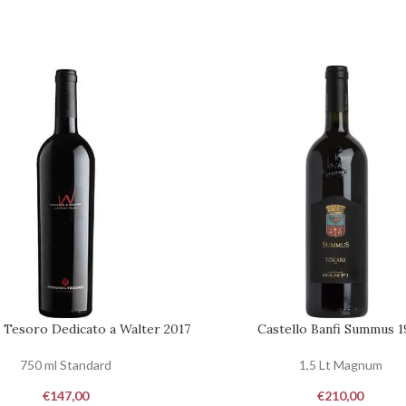
 Tesoro Dedicato a Walter 2017
Castello Banfi Summus 1
 AL CARRELLO
AGGIUNGI AL CARRELLO
750 ml Standard
1,5 Lt Magnum
€
147,00
€
210,00