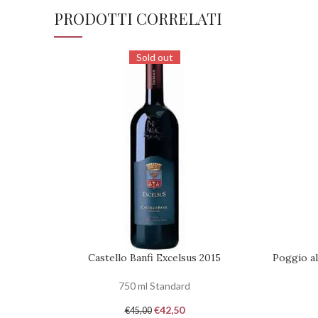
PRODOTTI CORRELATI
Sold out
Castello Banfi Excelsus 2015
Poggio al
RICHIEDI DISPONIBILITÀ
AGGIUNGI
750 ml Standard
€
42,50
€
45,00