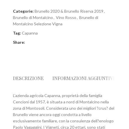
Categorie:
Brunello 2020 & Brunello Riserva 2019
,
Brunello di Montalcino
,
Vino Rosso
,
Brunello di
Montalcino Selezione Vigna
Tag:
Capanna
Share:
DESCRIZIONE
INFORMAZIONI AGGIUNTIVE
R
L’azienda agricola Capanna, proprietà della famiglia
Cencioni dal 1957, è situata a nord di Montalcino nella
zona di Montosoli. Considerata uno dei migliori ?crus? del
Brunello viene ancora oggi condotta a livello
esclusivamente familiare, con la consulenza dell?enologo
Paolo Vagaggini. I Vigneti, circa 20 ettari, sono stati