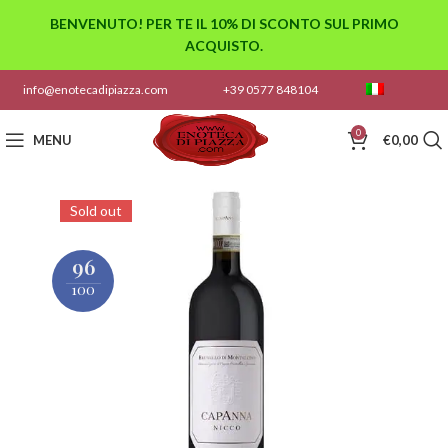
BENVENUTO! PER TE IL 10% DI SCONTO SUL PRIMO
ACQUISTO.
info@enotecadipiazza.com
+39 0577 848104
0
MENU
€
0,00
Sold out
96
100