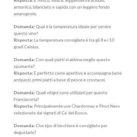
Risposta:
È fresco, vivace, leggermente acidulo,
armonico, bilanciato e sapido con un leggero fondo
amarognolo.
Domanda:
Qual è la temperatura ideale per servire
questo vino?
Risposta:
La temperatura consigliata è tra gli 8 e i 10
gradi Celsius.
Domanda:
Con quali piatti si abbina meglio questo
spumante?
Risposta:
È perfetto come aperitivo e accompagna bene
antipasti, primi piatti a base di pesce e crostacei.
Domanda:
Quali vitigni sono utilizzati per questo
Franciacorta?
Risposta:
Principalmente uve Chardonnay e Pinot Nero
selezionate dai vigneti di Ca’ del Bosco.
Domanda:
Che tipo di bicchiere è consigliato per
degustarlo?