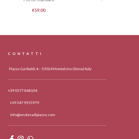
€
59,00
CONTATTI
Piazza Garibaldi,4 – 53024 Montalcino (Siena) Italy
+39 0577 848104
+39 347 9555979
info@enotecadipiazza.com