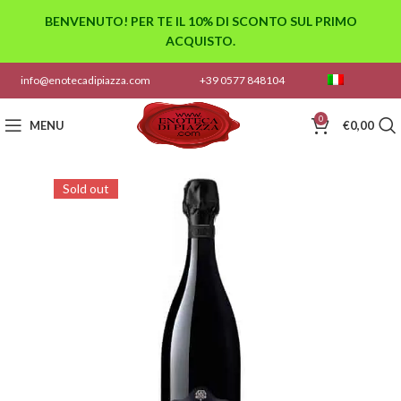
BENVENUTO! PER TE IL 10% DI SCONTO SUL PRIMO
ACQUISTO.
info@enotecadipiazza.com
+39 0577 848104
0
MENU
€
0,00
Sold out