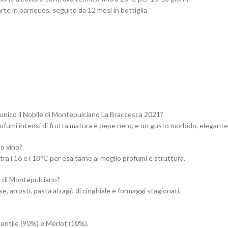
rte in barriques, seguito da 12 mesi in bottiglia
unico il Nobile di Montepulciano La Braccesca 2021?
 profumi intensi di frutta matura e pepe nero, e un gusto morbido, elegant
to vino?
 tra i 16 e i 18°C per esaltarne al meglio profumi e struttura.
e di Montepulciano?
e, arrosti, pasta al ragù di cinghiale e formaggi stagionati.
entile (90%) e Merlot (10%).