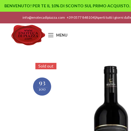
BENVENUTO! PER TE IL 10% DI SCONTO SUL PRIMO ACQUISTO.
info@enotecadipiazza.com
+39 0577 848104
|
Aperti tutti i giorni dal
MENU
Sold out
93
100