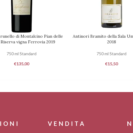
runello di Montalcino Pian delle
Antinori Bramito della Sala U
 AL CARRELLO
RICHIEDI DISPONIBILITÀ
 Riserva vigna Ferrovia 2019
2018
750 ml Standard
750 ml Standard
€
135,00
€
15,50
IONI
VENDITA
N