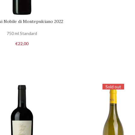
i Nobile di Montepulciano 2022
 AL CARRELLO
750 ml Standard
€
22,00
Sold out