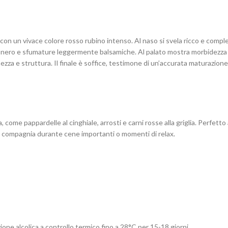
on un vivace colore rosso rubino intenso. Al naso si svela ricco e comples
 nero e sfumature leggermente balsamiche. Al palato mostra morbidezza e
ezza e struttura. Il finale è soffice, testimone di un’accurata maturazion
, come pappardelle al cinghiale, arrosti e carni rosse alla griglia. Perfett
n compagnia durante cene importanti o momenti di relax.
one alcolica a controllo termico fino a 28°C per 15-18 giorni