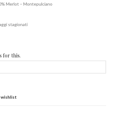
10% Merlot – Montepulciano
ggi stagionati
 for this.
 wishlist