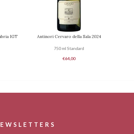
mbria IGT
Antinori Cervaro della Sala 2024
Antino
AGGIUNGI AL CARRELLO
AGGIUNG
750 ml Standard
€
64,00
EWSLETTERS