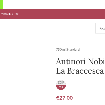
le 9:00 alle 20:00
750 ml Standard
Antinori Nob
La Braccesca
EDP
93
€
27,00