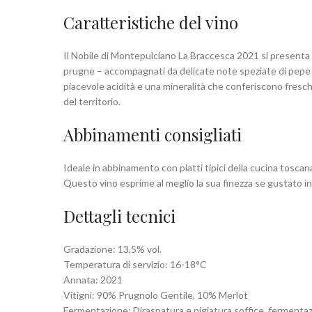
Caratteristiche del vino
Il Nobile di Montepulciano La Braccesca 2021 si presenta c
prugne – accompagnati da delicate note speziate di pepe
piacevole acidità e una mineralità che conferiscono fresch
del territorio.
Abbinamenti consigliati
Ideale in abbinamento con piatti tipici della cucina toscana
Questo vino esprime al meglio la sua finezza se gustato i
Dettagli tecnici
Gradazione: 13,5% vol.
Temperatura di servizio: 16-18°C
Annata: 2021
Vitigni: 90% Prugnolo Gentile, 10% Merlot
Fermentazione: Diraspatura e pigiatura soffice, fermentazi