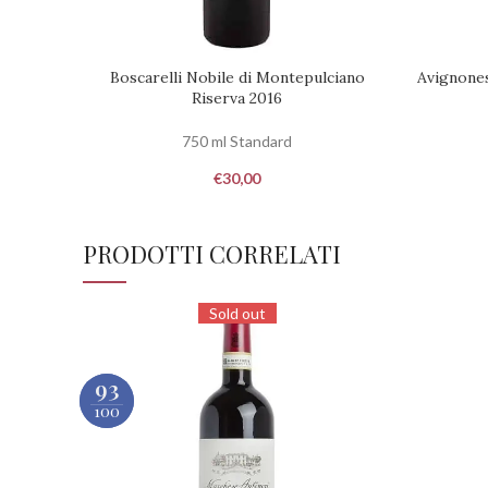
Boscarelli Nobile di Montepulciano
Avignones
RICHIEDI DISPONIBILITÀ
AGGIUNGI
Riserva 2016
750 ml Standard
€
30,00
PRODOTTI CORRELATI
Sold out
93
93
100
100