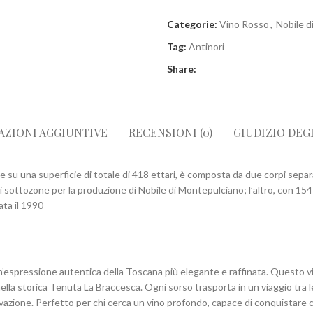
Categorie:
Vino Rosso
,
Nobile d
Tag:
Antinori
Share:
AZIONI AGGIUNTIVE
RECENSIONI (0)
GIUDIZIO DEG
 una superficie di totale di 418 ettari, è composta da due corpi separati:
sottozone per la produzione di Nobile di Montepulciano; l’altro, con 154 ha
ata il 1990
’espressione autentica della Toscana più elegante e raffinata. Questo vi
i nella storica Tenuta La Braccesca. Ogni sorso trasporta in un viaggio tra
ovazione. Perfetto per chi cerca un vino profondo, capace di conquistare c