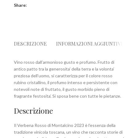
Share:
DESCRIZIONE
INFORMAZIONI AGGIUNTIVE
R
Vino rosso dall’armonioso gusto e profumo. Frutto di
antico patto tra la generosita’ della terra e la volonta’
preziosa dell’uomo, si caratterizza per il colore rosso
rubino cristallino, il profumo intenso e persistente con
notevoli note di fruttato, il gusto morbido pieno di
fragrante festosita’. Si sposa bene con tutte le pietanze.
Descrizione
Il Verbena Rosso di Montalcino 2023 è l’essenza della
tradizione vinicola toscana, un vino che racconta storie di