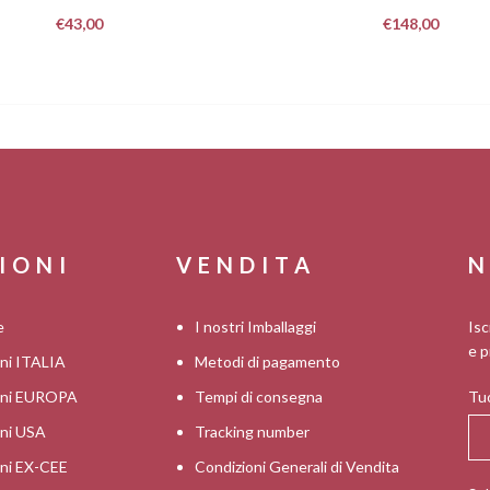
€
43,00
€
148,00
IONI
VENDITA
N
e
I nostri Imballaggi
Isc
e p
oni ITALIA
Metodi di pagamento
ioni EUROPA
Tempi di consegna
Tuo
oni USA
Tracking number
oni EX-CEE
Condizioni Generali di Vendita