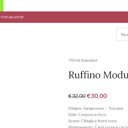
le 9:00 alle 20:00
750 ml Standard
Ruffino Modu
€
30,00
€
32,00
Vitigno: Sangiovese – Toscana
Stile: Corposo e ricco
Aromi: Ciliegia e frutti rossi
Abbinamento: Carni rosse e cacc