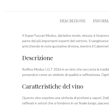
DESCRIZIONE
INFORM
Il SuperTuscan Modus, dal latino modo, misura, è l’espre
parte dei più importanti esperti del settore. Il sangiovese è
arricchendo le note gustative di mora, mentre il Caberne
Descrizione
Ruffino Modus I.G.T 2016 è un vino che racconta la tradizi
ponendosi come un simbolo di qualità e raffinatezza. Ogni 
Caratteristiche del vino
Questo vino esprime una sinfonia di profumi e sapori. Deli
raffinati e setosi che si fondono in un finale lungo, pia