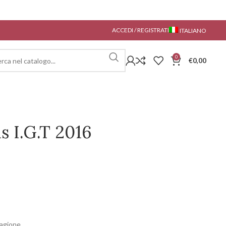
ACCEDI / REGISTRATI
ITALIANO
0
€
0,00
s I.G.T 2016
iagione