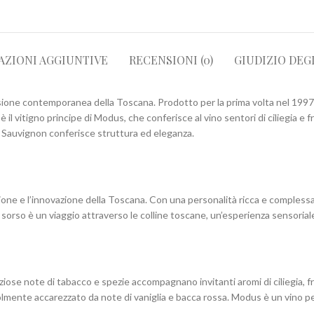
AZIONI AGGIUNTIVE
RECENSIONI (0)
GIUDIZIO DEG
ssione contemporanea della Toscana. Prodotto per la prima volta nel 199
 il vitigno principe di Modus, che conferisce al vino sentori di ciliegia e f
t Sauvignon conferisce struttura ed eleganza.
one e l’innovazione della Toscana. Con una personalità ricca e complessa,
sorso è un viaggio attraverso le colline toscane, un’esperienza sensoriale
ziose note di tabacco e spezie accompagnano invitanti aromi di ciliegia, f
cevolmente accarezzato da note di vaniglia e bacca rossa. Modus è un vino