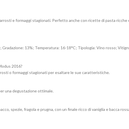
rrosti e formaggi stagionati. Perfetto anche con ricette di pasta ricche e
ana; Gradazione: 13%; Temperatura: 16-18°C; Tipologia: Vino rosso; Vit
o Modus 2016?
arrosti o formaggi stagionati per esaltare le sue caratteristiche.
per una degustazione ottimale.
acco, spezie, fragola e prugna, con un finale ricco di vaniglia e bacca ross