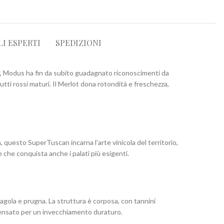
LI ESPERTI
SPEDIZIONI
7, Modus ha fin da subito guadagnato riconoscimenti da
rutti rossi maturi. Il Merlot dona rotondità e freschezza,
 questo SuperTuscan incarna l’arte vinicola del territorio,
 che conquista anche i palati più esigenti.
ragola e prugna. La struttura è corposa, con tannini
 pensato per un invecchiamento duraturo.