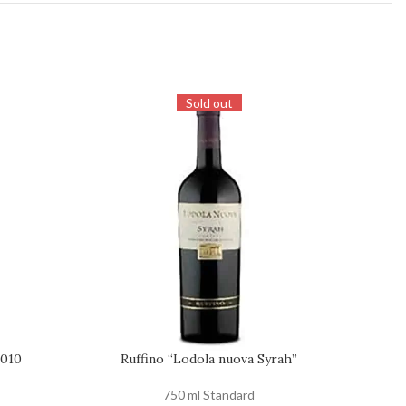
Sold out
2010
Ruffino “Lodola nuova Syrah”
RICHIEDI DISPONIBILITÀ
RICHIED
750 ml Standard