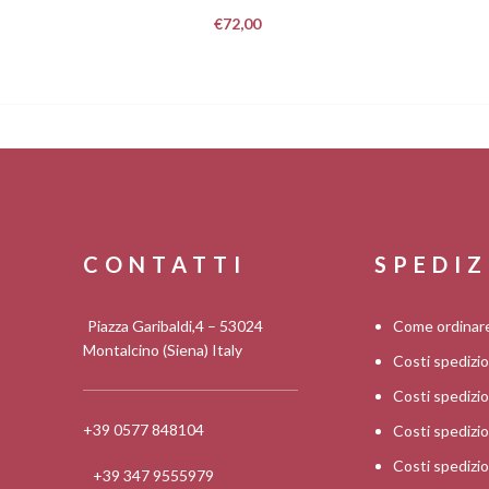
€
72,00
CONTATTI
SPEDIZ
Piazza Garibaldi,4 – 53024
Come ordinar
Montalcino (Siena) Italy
Costi spedizi
Costi spediz
+39 0577 848104
Costi spedizi
Costi spedizi
+39 347 9555979