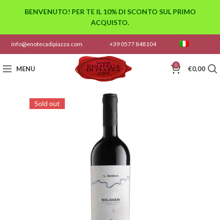
BENVENUTO! PER TE IL 10% DI SCONTO SUL PRIMO
ACQUISTO.
info@enotecadipiazza.com
+39 0577 848104
0
MENU
€
0,00
Sold out