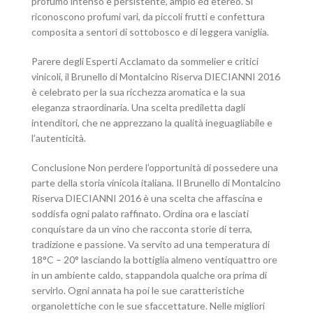
profumo intenso e persistente, ampio ed etereo. Si
riconoscono profumi vari, da piccoli frutti e confettura
composita a sentori di sottobosco e di leggera vaniglia.
Parere degli Esperti Acclamato da sommelier e critici
vinicoli, il Brunello di Montalcino Riserva DIECIANNI 2016
è celebrato per la sua ricchezza aromatica e la sua
eleganza straordinaria. Una scelta prediletta dagli
intenditori, che ne apprezzano la qualità ineguagliabile e
l’autenticità.
Conclusione Non perdere l’opportunità di possedere una
parte della storia vinicola italiana. Il Brunello di Montalcino
Riserva DIECIANNI 2016 è una scelta che affascina e
soddisfa ogni palato raffinato. Ordina ora e lasciati
conquistare da un vino che racconta storie di terra,
tradizione e passione. Va servito ad una temperatura di
18°C – 20° lasciando la bottiglia almeno ventiquattro ore
in un ambiente caldo, stappandola qualche ora prima di
servirlo. Ogni annata ha poi le sue caratteristiche
organolettiche con le sue sfaccettature. Nelle migliori