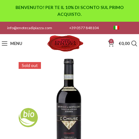
BENVENUTO! PER TE IL 10% DI SCONTO SUL PRIMO
ACQUISTO.
info@enotecadipiazza.com
+39 0577 848104
0
MENU
€
0,00
Sold out