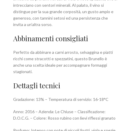
intrecciano con sentori minerali. Al palato, il vino si
distingue per la sua grande corposità, un gusto ampio e
generoso, con tannini setosi ed una persistenza che
invita a un’altra sorso.
Abbinamenti consigliati
Perfetto da abbinare a carni arrosto, selvaggina e piatti
ricchi come stracotti e spezzatini, questo Brunello è
anche una scelta ideale per accompagnare formaggi
stagionati.
Dettagli tecnici
Gradazione: 13% – Temperatura di servizio: 16-18°C
Anno: 2016 – Azienda: Le Chiuse – Classificazione:
D.O.C.G. – Colore: Rosso rubino con lievi riflessi granato
Profumo: Intenso con note di piccoli frutti, viola e spezie.