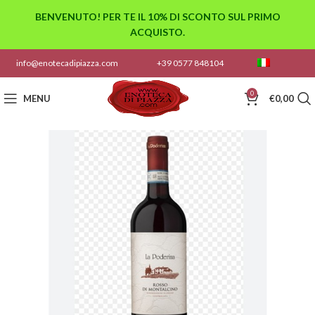
BENVENUTO! PER TE IL 10% DI SCONTO SUL PRIMO
ACQUISTO.
info@enotecadipiazza.com
+39 0577 848104
0
MENU
€
0,00