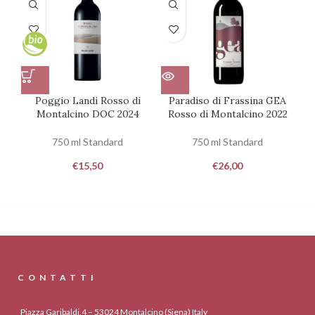
Poggio Landi Rosso di
Paradiso di Frassina GEA
Te
Montalcino DOC 2024
Rosso di Montalcino 2022
750 ml Standard
750 ml Standard
€
15,50
€
26,00
CONTATTI
Piazza Garibaldi,4 – 53024 Montalcino (Siena) Italy