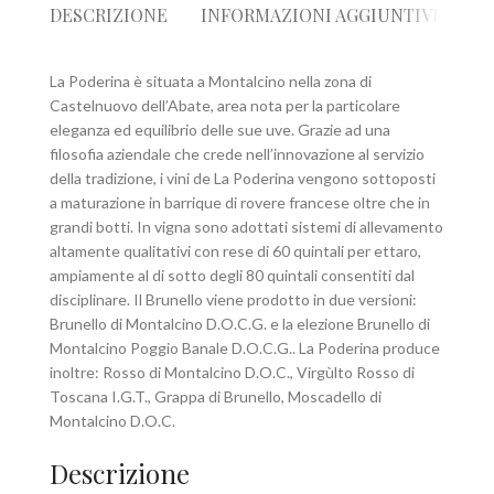
DESCRIZIONE
INFORMAZIONI AGGIUNTIVE
R
La Poderina è situata a Montalcino nella zona di
Castelnuovo dell’Abate, area nota per la particolare
eleganza ed equilibrio delle sue uve. Grazie ad una
filosofia aziendale che crede nell’innovazione al servizio
della tradizione, i vini de La Poderina vengono sottoposti
a maturazione in barrique di rovere francese oltre che in
grandi botti. In vigna sono adottati sistemi di allevamento
altamente qualitativi con rese di 60 quintali per ettaro,
ampiamente al di sotto degli 80 quintali consentiti dal
disciplinare. Il Brunello viene prodotto in due versioni:
Brunello di Montalcino D.O.C.G. e la elezione Brunello di
Montalcino Poggio Banale D.O.C.G.. La Poderina produce
inoltre: Rosso di Montalcino D.O.C., Virgùlto Rosso di
Toscana I.G.T., Grappa di Brunello, Moscadello di
Montalcino D.O.C.
Descrizione