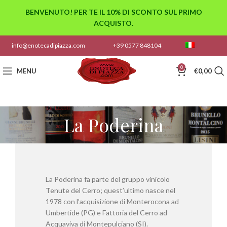
BENVENUTO! PER TE IL 10% DI SCONTO SUL PRIMO
ACQUISTO.
info@enotecadipiazza.com
+39 0577 848104
0
MENU
€
0,00
La Poderina
La Poderina fa parte del gruppo vinicolo
Tenute del Cerro; quest’ultimo nasce nel
1978 con l’acquisizione di Monterocona ad
Umbertide (PG) e Fattoria del Cerro ad
Acquaviva di Montepulciano (SI).