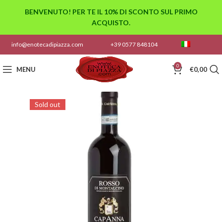
BENVENUTO! PER TE IL 10% DI SCONTO SUL PRIMO
ACQUISTO.
info@enotecadipiazza.com
+39 0577 848104
0
MENU
€
0,00
Sold out