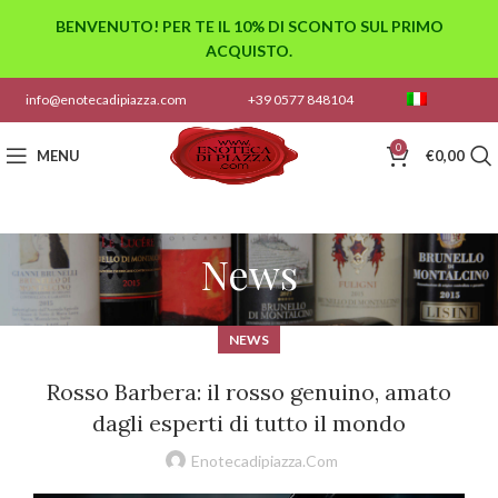
BENVENUTO! PER TE IL 10% DI SCONTO SUL PRIMO
ACQUISTO.
info@enotecadipiazza.com
+39 0577 848104
0
MENU
€
0,00
News
NEWS
Rosso Barbera: il rosso genuino, amato
dagli esperti di tutto il mondo
Enotecadipiazza.com