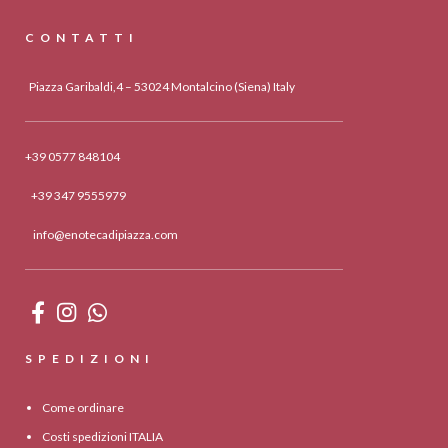
CONTATTI
Piazza Garibaldi,4 – 53024 Montalcino (Siena) Italy
+39 0577 848104
+39 347 9555979
info@enotecadipiazza.com
SPEDIZIONI
Come ordinare
Costi spedizioni ITALIA