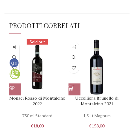
PRODOTTI CORRELATI
Sold out
91
100
Monaci Rosso di Montalcino
Uccelliera Brunello di
Te
2022
Montalcino 2021
750 ml Standard
1,5 Lt Magnum
€
18,00
€
153,00