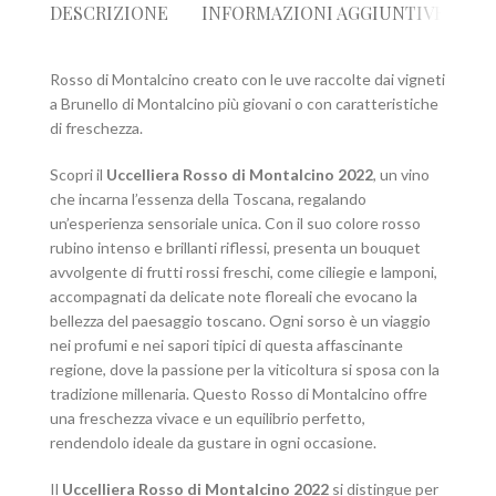
DESCRIZIONE
INFORMAZIONI AGGIUNTIVE
R
Rosso di Montalcino creato con le uve raccolte dai vigneti
a Brunello di Montalcino più giovani o con caratteristiche
di freschezza.
Scopri il
Uccelliera Rosso di Montalcino 2022
, un vino
che incarna l’essenza della Toscana, regalando
un’esperienza sensoriale unica. Con il suo colore rosso
rubino intenso e brillanti riflessi, presenta un bouquet
avvolgente di frutti rossi freschi, come ciliegie e lamponi,
accompagnati da delicate note floreali che evocano la
bellezza del paesaggio toscano. Ogni sorso è un viaggio
nei profumi e nei sapori tipici di questa affascinante
regione, dove la passione per la viticoltura si sposa con la
tradizione millenaria. Questo Rosso di Montalcino offre
una freschezza vivace e un equilibrio perfetto,
rendendolo ideale da gustare in ogni occasione.
Il
Uccelliera Rosso di Montalcino 2022
si distingue per