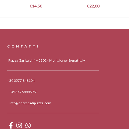
€
14,50
€
22,00
CONTATTI
Piazza Garibaldi,4 – 53024 Montalcino (Siena) Italy
+39 0577 848104
+39 347 9555979
info@enotecadipiazza.com