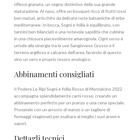
riflessi granato, un segno distintivo della sua grande
maturazione. Al naso, offre un bouquet ricco di frutti rossi
ben maturi, arricchito da delicate note balsamiche di erbe
mediterranee. In bocca, Sogni e follia è equilibrato, con
tannini ben bilanciati e una notevole sapidità che culmina
in una chiusura piacevolmente amarognola. Ogni sorso è
un’ode alla sinergia tra le uve Sangiovese Grosso e il
terreno argilloso e calcareo dell’area, facendo di questo
vino un vero e proprio tesoro enologico.
Abbinamenti consigliati
Il Podere Le Ripi Sogni e follia Rosso di Montalcino 2022
accompagna splendidamente carni rosse, creando un
abbinamento perfetto per un pranzo o una cena speciale.
Provatelo con un arrosto di manzo o un tagliere di
formaggi stagionati per esaltare al meglio i suoi aromi e
sapori.
Dettagli tecnici