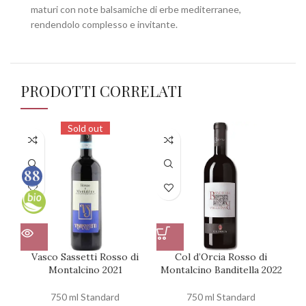
maturi con note balsamiche di erbe mediterranee,
rendendolo complesso e invitante.
PRODOTTI CORRELATI
Sold out
88
100
Vasco Sassetti Rosso di
Col d’Orcia Rosso di
Mo
Montalcino 2021
Montalcino Banditella 2022
750 ml Standard
750 ml Standard