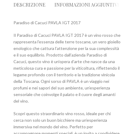
DESCRIZIONE
INFORMAZIONI AGGIUNTIVE
R
Paradiso di Cacuci PAVLA IGT 2017
Il Paradiso di Cacuci PAVLA IGT 2017 è un vino rosso che
rappresenta l’essenza delle terre toscane, un vero gioiello
enologico che cattura l’attenzione per la sua complessità
e il suo equilibrio. Prodotto dall’azienda Paradiso di
Cacuci, questo vino è un’opera d’arte che nasce da una
meticolosa cura e passione per la viticoltura, riflettendo il
legame profondo con il territorio e la tradizione vinicola
della Toscana. Ogni sorso di PAVLA è un viaggio nei
profumi e nei sapori del suo ambiente, un’esperienza
sensoriale che coinvolge il palato e il cuore degli amanti
del vino.
Scopri questo straordinario vino rosso, ideale per chi
cerca non solo un buon bicchiere ma un’esperienza
immersiva nel mondo del vino. Perfetto per
accompagnare momenti speciali, è un invito a condividere