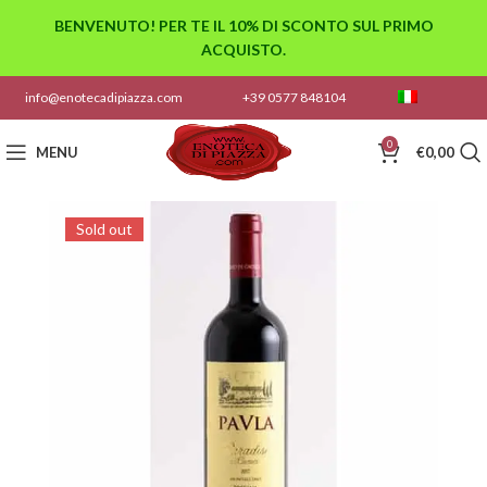
BENVENUTO! PER TE IL 10% DI SCONTO SUL PRIMO
ACQUISTO.
info@enotecadipiazza.com
+39 0577 848104
0
MENU
€
0,00
Sold out