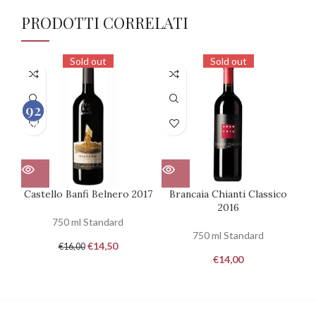
PRODOTTI CORRELATI
Sold out
Sold out
93
92
100
100
Castello Banfi Belnero 2017
Brancaia Chianti Classico
2016
750 ml Standard
750 ml Standard
€
14,50
€
16,00
€
14,00