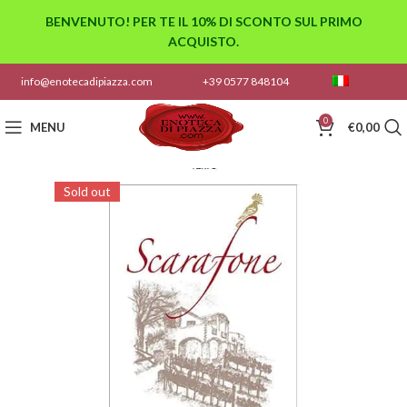
BENVENUTO! PER TE IL 10% DI SCONTO SUL PRIMO
ACQUISTO.
info@enotecadipiazza.com
+39 0577 848104
0
MENU
€
0,00
Sold out