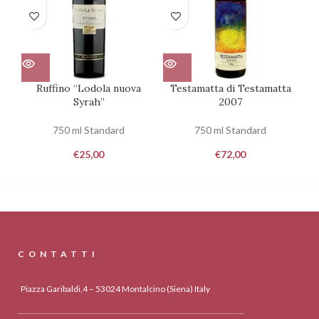
Ruffino “Lodola nuova
Testamatta di Testamatta
Co
Syrah”
2007
750 ml Standard
750 ml Standard
€
25,00
€
72,00
CONTATTI
Piazza Garibaldi,4 – 53024 Montalcino (Siena) Italy