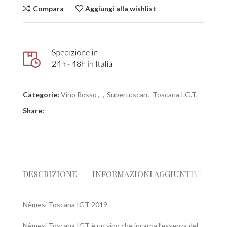
Compara
Aggiungi alla wishlist
Categorie:
Vino Rosso
,
,
Supertuscan
,
Toscana I.G.T.
Share:
DESCRIZIONE
INFORMAZIONI AGGIUNTIVE
R
Nèmesi Toscana IGT 2019
Nèmesi Toscana IGT è un vino che incarna l’essenza del