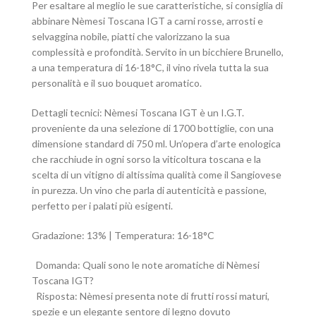
Per esaltare al meglio le sue caratteristiche, si consiglia di
abbinare Nèmesi Toscana IGT a carni rosse, arrosti e
selvaggina nobile, piatti che valorizzano la sua
complessità e profondità. Servito in un bicchiere Brunello,
a una temperatura di 16-18°C, il vino rivela tutta la sua
personalità e il suo bouquet aromatico.
Dettagli tecnici: Nèmesi Toscana IGT è un I.G.T.
proveniente da una selezione di 1700 bottiglie, con una
dimensione standard di 750 ml. Un’opera d’arte enologica
che racchiude in ogni sorso la viticoltura toscana e la
scelta di un vitigno di altissima qualità come il Sangiovese
in purezza. Un vino che parla di autenticità e passione,
perfetto per i palati più esigenti.
Gradazione: 13% | Temperatura: 16-18°C
Domanda: Quali sono le note aromatiche di Nèmesi
Toscana IGT?
Risposta: Nèmesi presenta note di frutti rossi maturi,
spezie e un elegante sentore di legno dovuto