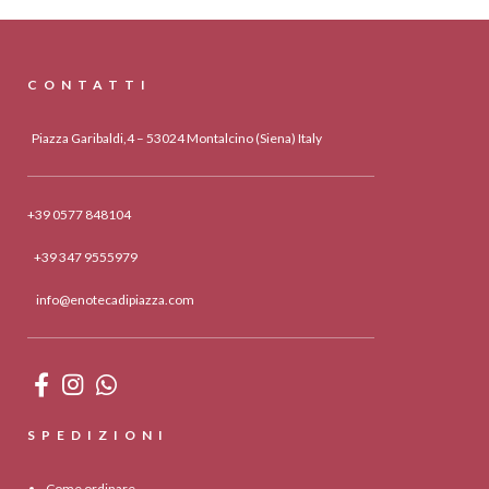
CONTATTI
Piazza Garibaldi,4 – 53024 Montalcino (Siena) Italy
+39 0577 848104
+39 347 9555979
info@enotecadipiazza.com
SPEDIZIONI
Come ordinare