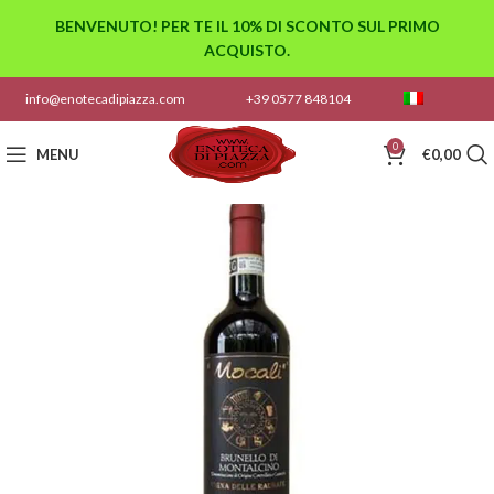
BENVENUTO! PER TE IL 10% DI SCONTO SUL PRIMO
ACQUISTO.
info@enotecadipiazza.com
+39 0577 848104
0
MENU
€
0,00