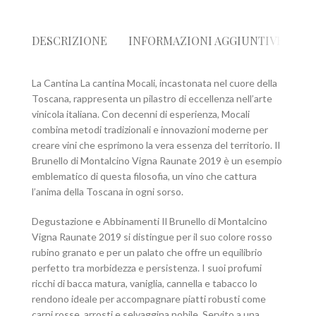
DESCRIZIONE
INFORMAZIONI AGGIUNTIVE
R
La Cantina La cantina Mocali, incastonata nel cuore della
Toscana, rappresenta un pilastro di eccellenza nell’arte
vinicola italiana. Con decenni di esperienza, Mocali
combina metodi tradizionali e innovazioni moderne per
creare vini che esprimono la vera essenza del territorio. Il
Brunello di Montalcino Vigna Raunate 2019 è un esempio
emblematico di questa filosofia, un vino che cattura
l’anima della Toscana in ogni sorso.
Degustazione e Abbinamenti Il Brunello di Montalcino
Vigna Raunate 2019 si distingue per il suo colore rosso
rubino granato e per un palato che offre un equilibrio
perfetto tra morbidezza e persistenza. I suoi profumi
ricchi di bacca matura, vaniglia, cannella e tabacco lo
rendono ideale per accompagnare piatti robusti come
carni rosse, arrosti e selvaggina nobile. Servito a una