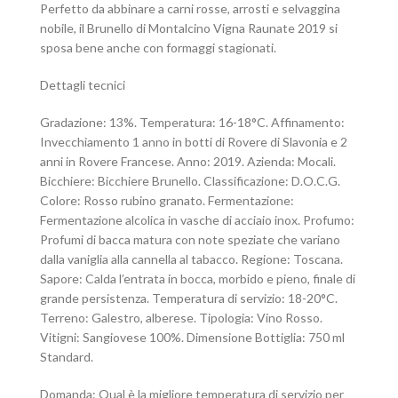
Perfetto da abbinare a carni rosse, arrosti e selvaggina
nobile, il Brunello di Montalcino Vigna Raunate 2019 si
sposa bene anche con formaggi stagionati.
Dettagli tecnici
Gradazione: 13%. Temperatura: 16-18°C. Affinamento:
Invecchiamento 1 anno in botti di Rovere di Slavonia e 2
anni in Rovere Francese. Anno: 2019. Azienda: Mocali.
Bicchiere: Bicchiere Brunello. Classificazione: D.O.C.G.
Colore: Rosso rubino granato. Fermentazione:
Fermentazione alcolica in vasche di acciaio inox. Profumo:
Profumi di bacca matura con note speziate che variano
dalla vaniglia alla cannella al tabacco. Regione: Toscana.
Sapore: Calda l’entrata in bocca, morbido e pieno, finale di
grande persistenza. Temperatura di servizio: 18-20°C.
Terreno: Galestro, alberese. Tipologia: Vino Rosso.
Vitigni: Sangiovese 100%. Dimensione Bottiglia: 750 ml
Standard.
Domanda: Qual è la migliore temperatura di servizio per